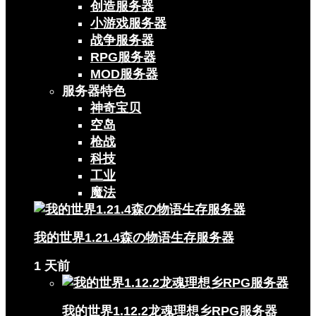
创造服务器
小游戏服务器
战争服务器
RPG服务器
MOD服务器
服务器特色
神奇宝贝
空岛
枪战
科技
工业
魔法
我的世界1.21.4森の物语生存服务器
1 天前
我的世界1.12.2龙魂理想乡RPG服务器