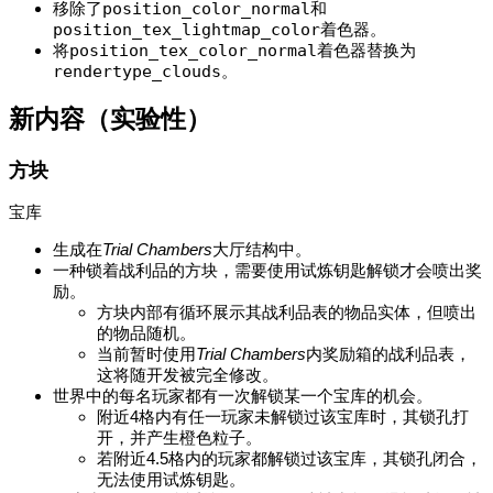
移除了
position_color_normal
和
position_tex_lightmap_color
着色器。
将
position_tex_color_normal
着色器替换为
rendertype_clouds
。
新内容（实验性）
方块
宝库
生成在
Trial Chambers
大厅结构中。
一种锁着战利品的方块，需要
使用
试炼钥匙解锁才会喷出奖
励。
方块内部有循环展示其战利品表的物品实体，但喷出
的物品随机。
当前暂时使用
Trial Chambers
内奖励箱的战利品表，
这将随开发被完全修改。
世界中的每名玩家都有一次解锁某一个宝库的机会。
附近4格内有任一玩家未解锁过该宝库时，其锁孔打
开，并产生橙色粒子。
若附近4.5格内的玩家都解锁过该宝库，其锁孔闭合，
无法
使用
试炼钥匙。