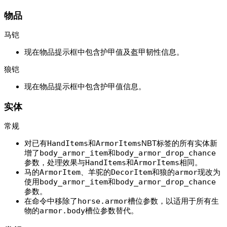
物品
马铠
现在物品提示框中包含护甲值及盔甲韧性信息。
狼铠
现在物品提示框中包含护甲值信息。
实体
常规
对已有
HandItems
和
ArmorItems
NBT标签的所有实体新
增了
body_armor_item
和
body_armor_drop_chance
参数，处理效果与
HandItems
和
ArmorItems
相同。
马的
ArmorItem
、羊驼的
DecorItem
和狼的
armor
现改为
使用
body_armor_item
和
body_armor_drop_chance
参数。
在命令中移除了
horse.armor
槽位参数，以适用于所有生
物的
armor.body
槽位参数替代。