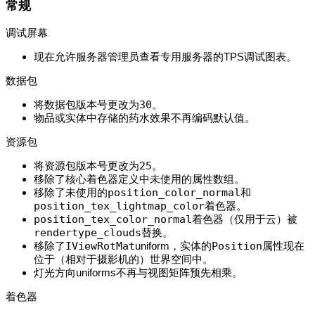
常规
调试屏幕
现在允许服务器管理员查看专用服务器的TPS调试图表。
数据包
将数据包版本号更改为
30
。
物品或实体中存储的药水效果不再编码默认值。
资源包
将资源包版本号更改为
25
。
移除了核心着色器定义中未使用的属性数组。
移除了未使用的
position_color_normal
和
position_tex_lightmap_color
着色器。
position_tex_color_normal
着色器（仅用于云）被
rendertype_clouds
替换。
移除了
IViewRotMat
uniform，实体的
Position
属性现在
位于（相对于摄影机的）世界空间中。
灯光方向uniforms不再与视图矩阵预先相乘。
着色器