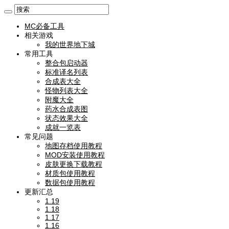
MC必备工具
相关游戏
我的世界地下城
常用工具
整合包启动器
标准译名列表
合成表大全
怪物列表大全
附魔大全
药水合成表图
状态效果大全
成就一览表
常见问题
地图存档使用教程
MOD安装使用教程
皮肤更换下载教程
材质包使用教程
数据包使用教程
更新汇总
1.19
1.18
1.17
1.16