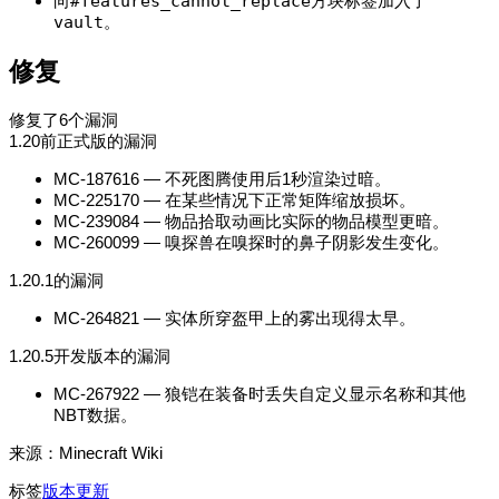
向
#features_cannot_replace
方块标签加入了
vault
。
修复
修复了6个漏洞
1.20前正式版的漏洞
MC-187616 — 不死图腾使用后1秒渲染过暗。
MC-225170 — 在某些情况下正常矩阵缩放损坏。
MC-239084 — 物品拾取动画比实际的物品模型更暗。
MC-260099 — 嗅探兽在嗅探时的鼻子阴影发生变化。
1.20.1的漏洞
MC-264821 — 实体所穿盔甲上的雾出现得太早。
1.20.5开发版本的漏洞
MC-267922 — 狼铠在装备时丢失自定义显示名称和其他
NBT数据。
来源：Minecraft Wiki
标签
版本更新