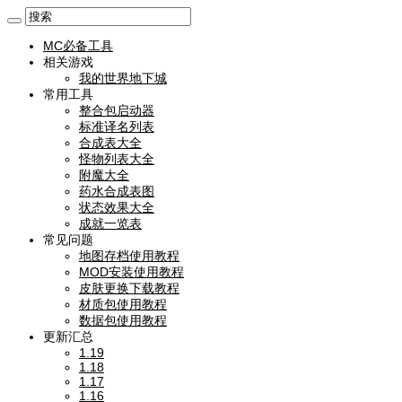
MC必备工具
相关游戏
我的世界地下城
常用工具
整合包启动器
标准译名列表
合成表大全
怪物列表大全
附魔大全
药水合成表图
状态效果大全
成就一览表
常见问题
地图存档使用教程
MOD安装使用教程
皮肤更换下载教程
材质包使用教程
数据包使用教程
更新汇总
1.19
1.18
1.17
1.16