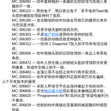
MC-306082 — 幼年森林狼的一条腿的后部纹理与其他三条
腿的不一致。
MC-306110 — 黑色兔子、黑白斑点兔子、杀手兔和Toast兔
头部的侧面纹理延伸到了底部。
MC-306180 — 攻击蜷缩的幼年犰狳会导致它的腿突出来并
与壳深度冲突。
MC-306190 — 世界升级失败时游戏关闭。
MC-306303 — 平原
僵尸村民
使用幼年变种的纹理。
MC-306309 — 一些新的动物音效变种缺失。
MC-306312 — 一些26.1 Snapshot 7加入的字符串有语法错
误。
MC-306466 — 幼年熊猫头部的后部纹理的一条边上有黑色
条纹。
MC-306472 — 幼年人形生物上的锁链头盔纹理顶部没有透
明像素，和成年生物上的不一致。
MC-306483 — 金蒲公英不会阻止幼年行商羊驼消失。
MC-306520 — 幼年驴和幼年骡的判定箱和尾巴存在偏移。
上个开发版本的漏洞
MC-306607 — 末影人即使空手也会保持搬起方块的动作。
MC-306608 — 荧光
物品展示框
现在看起来像物品展示框。
MC-306625 — “Programmer Art”和“高对比度”资源包被列为
不兼容。
MC-306639 — 忧郁的幼年熊猫在雷暴期间掩面颤抖时模型
损坏。