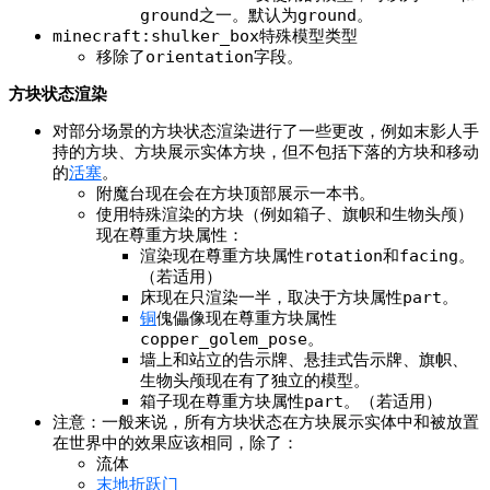
ground
之一。默认为
ground
。
minecraft:shulker_box
特殊模型类型
移除了
orientation
字段。
方块状态渲染
对部分场景的方块状态渲染进行了一些更改，例如末影人手
持的方块、方块展示实体方块，但不包括下落的方块和移动
的
活塞
。
附魔台现在会在方块顶部展示一本书。
使用特殊渲染的方块（例如箱子、旗帜和生物头颅）
现在尊重方块属性：
渲染现在尊重方块属性
rotation
和
facing
。
（若适用）
床现在只渲染一半，取决于方块属性
part
。
铜
傀儡像现在尊重方块属性
copper_golem_pose
。
墙上和站立的告示牌、悬挂式告示牌、旗帜、
生物头颅现在有了独立的模型。
箱子现在尊重方块属性
part
。（若适用）
注意：一般来说，所有方块状态在方块展示实体中和被放置
在世界中的效果应该相同，除了：
流体
末地折跃门