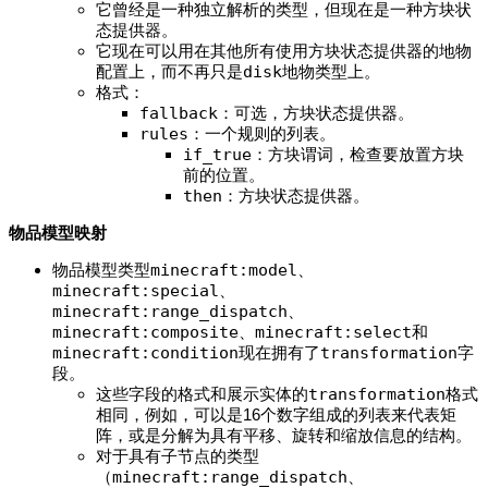
它曾经是一种独立解析的类型，但现在是一种方块状
态提供器。
它现在可以用在其他所有使用方块状态提供器的地物
配置上，而不再只是
disk
地物类型上。
格式：
fallback
：可选，方块状态提供器。
rules
：一个规则的列表。
if_true
：方块谓词，检查要放置方块
前的位置。
then
：方块状态提供器。
物品模型映射
物品模型类型
minecraft:model
、​
minecraft:special
、​
minecraft:range_dispatch
、​
minecraft:composite
、​
minecraft:select
和​
minecraft:condition
现在拥有了
transformation
字
段。
这些字段的格式和展示实体的
transformation
格式
相同，例如，可以是16个数字组成的列表来代表矩
阵，或是分解为具有平移、旋转和缩放信息的结构。
对于具有子节点的类型
（
minecraft:range_dispatch
、​