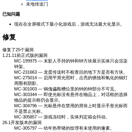
末地传送门
已知问题
现在在全屏模式下最小化游戏后，游戏无法最大化显示。
修复
修复了25个漏洞
1.21.11前正式版的漏洞
MC-199975 — 末影人手持的钟和钟方块展示实体只会渲染
钟架。
MC-231663 — 龙蛋传送时不检查目的地下方是否有方块。
MC-275014 — 启用平滑光照时，点亮的锈蚀和氧化的铜灯
周围有阴影。
MC-301003 — 铜傀儡鞍槽位里的钟的钟部分不可见。
MC-303344 — 即使光标没有悬停在物品上，对话框的选择
物品的提示框仍会显示。
MC-304796 — 光标悬停在禁用的滑块上时显示手形光标而
不是禁止光标。
MC-305857 — 游戏冻结时，实体判定箱会抖动。
26.1开发版本的漏洞
MC-305797 — 幼年热带猪的纹理有未使用的像素。