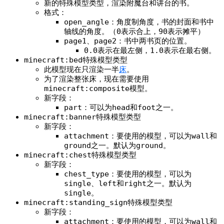
新的特殊模型类型，渲染附魔台和讲台的书。
格式：
open_angle
：角度制角度，书的封面和书中
轴线的角度。（
0
表示合上，
90
表示摊平）
page1
、
page2
：书中两书页的位置。
0.0
表示在最左侧，
1.0
表示在最右侧。
minecraft:bed
特殊模型类型
此模型现在只渲染一半
床
。
为了渲染整张床，现在需要使用
minecraft:composite
模型。
新字段：
part
：可以为
head
和
foot
之一。
minecraft:banner
特殊模型类型
新字段：
attachment
：要使用的模型，可以为
wall
和
ground
之一。默认为
ground
。
minecraft:chest
特殊模型类型
新字段：
chest_type
：要使用的模型，可以为
single
、
left
和
right
之一。默认为
single
。
minecraft:standing_sign
特殊模型类型
新字段：
attachment
：要使用的模型，可以为
wall
和