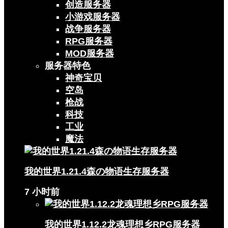
创造服务器
小游戏服务器
战争服务器
RPG服务器
MOD服务器
服务器特色
神奇宝贝
空岛
枪战
科技
工业
魔法
我的世界1.21.4森の物语生存服务器
7 小时前
我的世界1.12.2龙魂理想乡RPG服务器