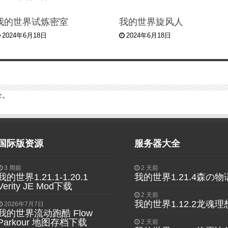
我的世界试炼密室
我的世界旋风人
2024年6月18日
2024年6月18日
录
。
国际版资源
服务器大全
3 周前
2 天前
我的世界1.21.1-1.20.1
我的世界1.21.4森の
Verity JE Mod下载
2 天前
我的世界1.12.2龙魂
2026年7月7日
我的世界流动跑酷 Flow
Parkour 地图存档下载
2 天前