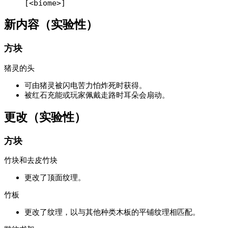
[<biome>]
新内容（实验性）
方块
猪灵的头
可由猪灵被闪电苦力怕炸死时获得。
被红石充能或玩家佩戴走路时耳朵会扇动。
更改（实验性）
方块
竹块和去皮竹块
更改了顶面纹理。
竹板
更改了纹理，以与其他种类木板的平铺纹理相匹配。