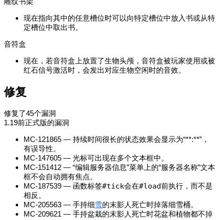
雕纹书架
现在指向其中的任意槽位时可以向特定槽位中放入书或从特
定槽位中取出书。
音符盒
现在，若音符盒上放置了生物头颅，音符盒被玩家使用或被
红石信号激活时，会发出对应生物空闲时的音效。
修复
修复了45个漏洞
1.19前正式版的漏洞
MC-121865 — 持续时间很长的状态效果会显示为“**:**”，
有误导性。
MC-147605 — 光标可出现在多个文本框中。
MC-151412 — “编辑服务器信息”菜单上的“服务器名称”文本
框不会自动拥有焦点。
MC-187539 — 函数标签
#tick
会在
#load
前执行，而不是
相反。
MC-205563 — 手持细
雪
的末影人死亡时掉落细雪桶。
MC-209621 — 手持盆栽的末影人死亡时花盆和植物都不掉