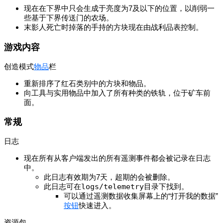
现在在下界中只会生成于亮度为7及以下的位置，以削弱一
些基于下界传送门的农场。
末影人死亡时掉落的手持的方块现在由战利品表控制。
游戏内容
创造模式
物品
栏
重新排序了红石类别中的方块和物品。
向工具与实用物品中加入了所有种类的铁轨，位于矿车前
面。
常规
日志
现在所有从客户端发出的所有遥测事件都会被记录在日志
中。
此日志有效期为7天，超期的会被删除。
此日志可在
logs/telemetry
目录下找到。
可以通过遥测数据收集屏幕上的“打开我的数据”
按钮
快速进入。
资源包