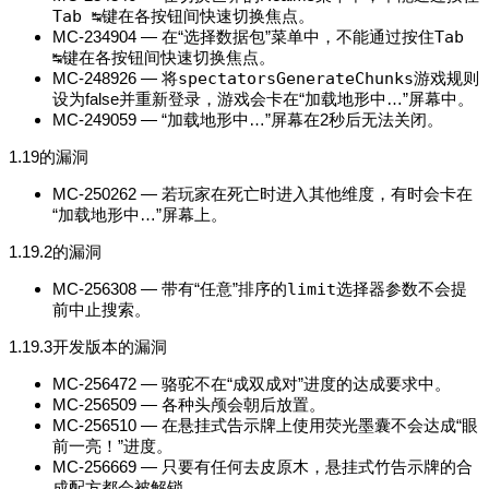
Tab ↹
键在各按钮间快速切换焦点。
MC-234904 — 在“选择数据包”菜单中，不能通过按住
Tab
↹
键在各按钮间快速切换焦点。
MC-248926 — 将
spectatorsGenerateChunks
游戏规则
设为false并重新登录，游戏会卡在“加载地形中…”屏幕中。
MC-249059 — “加载地形中…”屏幕在2秒后无法关闭。
1.19的漏洞
MC-250262 — 若玩家在死亡时进入其他维度，有时会卡在
“加载地形中…”屏幕上。
1.19.2的漏洞
MC-256308 — 带有“任意”排序的
limit
选择器参数不会提
前中止搜索。
1.19.3开发版本的漏洞
MC-256472 — 骆驼不在“成双成对”进度的达成要求中。
MC-256509 — 各种头颅会朝后放置。
MC-256510 — 在悬挂式告示牌上使用荧光墨囊不会达成“眼
前一亮！”进度。
MC-256669 — 只要有任何去皮原木，悬挂式竹告示牌的合
成配方都会被解锁。