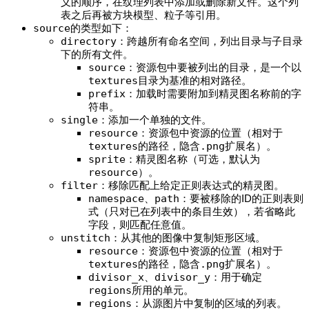
义的顺序，在纹理列表中添加或删除新文件。这个列
表之后再被方块模型、粒子等引用。
source
的类型如下：
directory
：跨越所有命名空间，列出目录与子目录
下的所有文件。
source
：资源包中要被列出的目录，是一个以
textures
目录为基准的相对路径。
prefix
：加载时需要附加到精灵图名称前的字
符串。
single
：添加一个单独的文件。
resource
：资源包中资源的位置（相对于
textures
的路径，隐含
.png
扩展名）。
sprite
：精灵图名称（可选，默认为
resource
）。
filter
：移除匹配上给定正则表达式的精灵图。
namespace
、
path
：要被移除的ID的正则表则
式（只对已在列表中的条目生效），若省略此
字段，则匹配任意值。
unstitch
：从其他的图像中复制矩形区域。
resource
：资源包中资源的位置（相对于
textures
的路径，隐含
.png
扩展名）。
divisor_x
、
divisor_y
：用于确定
regions
所用的单元。
regions
：从源图片中复制的区域的列表。