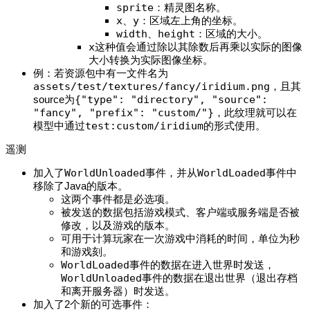
sprite
：精灵图名称。
x
、
y
：区域左上角的坐标。
width
、
height
：区域的大小。
x
这种值会通过除以其除数后再乘以实际的图像
大小转换为实际图像坐标。
例：若资源包中有一文件名为
assets/test/textures/fancy/iridium.png
，且其
source为
{"type": "directory", "source":
"fancy", "prefix": "custom/"}
，此纹理就可以在
模型中通过
test:custom/iridium
的形式使用。
遥测
加入了
WorldUnloaded
事件，并从
WorldLoaded
事件中
移除了Java的版本。
这两个事件都是必选项。
被发送的数据包括游戏模式、客户端或服务端是否被
修改，以及游戏的版本。
可用于计算玩家在一次游戏中消耗的时间，单位为秒
和游戏刻。
WorldLoaded
事件的数据在进入世界时发送，
WorldUnloaded
事件的数据在退出世界（退出存档
和离开服务器）时发送。
加入了2个新的可选事件：