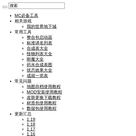
MC必备工具
相关游戏
我的世界地下城
常用工具
整合包启动器
标准译名列表
合成表大全
怪物列表大全
附魔大全
药水合成表图
状态效果大全
成就一览表
常见问题
地图存档使用教程
MOD安装使用教程
皮肤更换下载教程
材质包使用教程
数据包使用教程
更新汇总
1.19
1.18
1.17
1.16