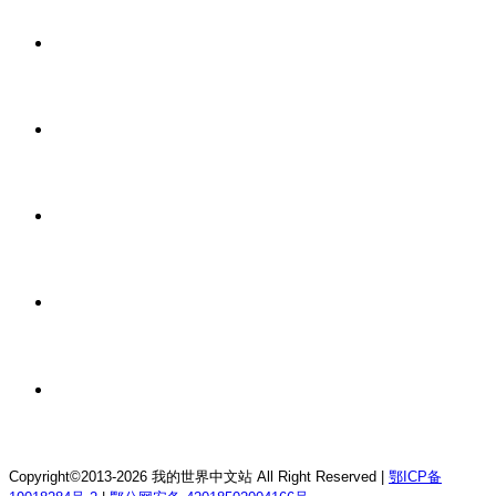
12 小时前
我的世界1.21.4森の物语生存服务器
12 小时前
我的世界1.12.2龙魂理想乡RPG服务器
12 小时前
我的世界1.18.2终焉决斗公益服务器
12 小时前
我的世界1.12.2萨德幻想乡rpg服务器
12 小时前
我的世界1.21.1童话方可梦服务器
Copyright©2013-2026 我的世界中文站 All Right Reserved |
鄂ICP备