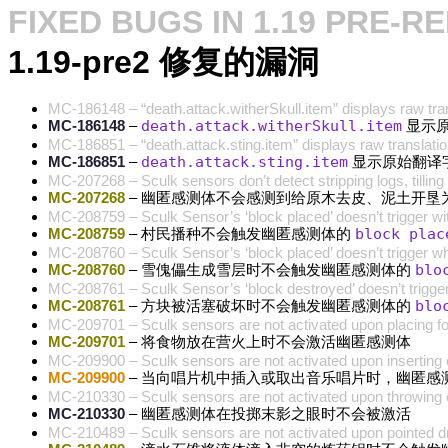
FIXED BUGS IN 1.19 PRE-R
1.19-pre2 修复的漏洞
MC-186148 – “death.attack.witherSkull.item” displays raw trans
MC-186148
–
death.attack.witherSkull.item
显示原
MC-186851 – “death.attack.sting.item” displays raw translation
MC-186851
–
death.attack.sting.item
显示原始翻译
MC-207268 – Sculk sensors don’t detect stripping logs, tilling 
MC-207268
– 幽匿感测体不会感测到给原木去皮、泥土开垦
MC-208759 – Sculk Sensor’s ‘block placed’ doesn’t trigger wit
MC-208759
– 村民播种不会触发幽匿感测体的
block plac
MC-208760 – Sculk Sensor’s ‘block placed’ doesn’t trigger 
MC-208760
– 雪傀儡生成雪层时不会触发幽匿感测体的
blo
MC-208761 – Sculk Sensor’s ‘block destroyed’ doesn’t trigge
MC-208761
– 方块被活塞破坏时不会触发幽匿感测体的
blo
MC-209701 – Sculk sensors are not activated upon placing f
MC-209701
– 将食物放在营火上时不会激活幽匿感测体
MC-209900 – Sculk sensors are not activated upon inserting 
MC-209900
– 当向唱片机中插入或取出音乐唱片时，幽匿感
MC-210330 – Sculk sensors are not activated upon throwing 
MC-210330
– 幽匿感测体在投掷末影之眼时不会被激活
MC-210489 – Sculk sensors are not activated upon pointed dripst