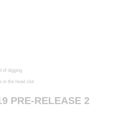
d of digging
 in the head slot
19 PRE-RELEASE 2