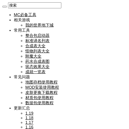
MC必备工具
相关游戏
我的世界地下城
常用工具
整合包启动器
标准译名列表
合成表大全
怪物列表大全
附魔大全
药水合成表图
状态效果大全
成就一览表
常见问题
地图存档使用教程
MOD安装使用教程
皮肤更换下载教程
材质包使用教程
数据包使用教程
更新汇总
1.19
1.18
1.17
1.16