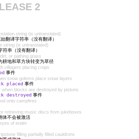
ELEASE 2
lation string (is untranslated)
始翻译字符串（没有翻译）
 string (is untranslated)
字符串（没有翻译）
dirt, or pathing grass
为耕地和草方块转变为草径
h villagers placing crops
ed
事件
when snow golems place snow layers
ck placed
事件
r when blocks are destroyed by pistons
ck destroyed
事件
ood onto campfires
or retrieving music discs from jukeboxes
测体不会被激活
eyes of ender
one filling partially filled cauldrons