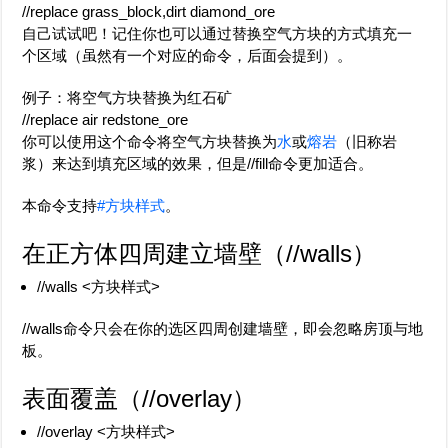
//replace grass_block,dirt diamond_ore
自己试试吧！记住你也可以通过替换空气方块的方式填充一
个区域（虽然有一个对应的命令，后面会提到）。
例子：将空气方块替换为红石矿
//replace air redstone_ore
你可以使用这个命令将空气方块替换为
水
或
熔岩
（旧称岩
浆）来达到填充区域的效果，但是//fill命令更加适合。
本命令支持
#方块样式
。
在正方体四周建立墙壁（
//walls
）
//walls <方块样式>
//walls命令只会在你的选区四周创建墙壁，即会忽略房顶与地
板。
表面覆盖（
//overlay
）
//overlay <方块样式>