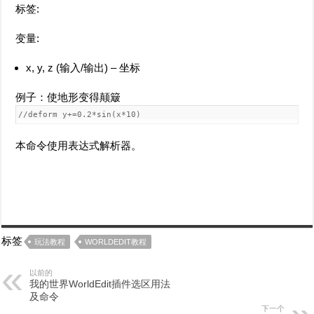
标签:
变量:
x, y, z (输入/输出) – 坐标
例子：使地形变得颠簸
//deform y+=0.2*sin(x*10)
本命令使用表达式解析器。
标签
玩法教程
WORLDEDIT教程
以前的
我的世界WorldEdit插件选区用法
及命令
下一个