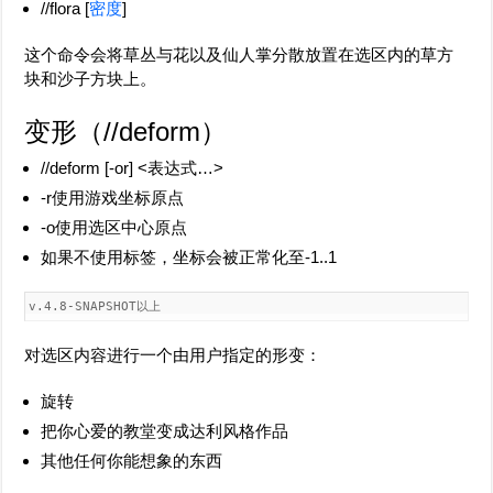
//flora [
密度
]
这个命令会将草丛与花以及仙人掌分散放置在选区内的草方
块和沙子方块上。
变形（
//deform
）
//deform [-or] <表达式…>
-r使用游戏坐标原点
-o使用选区中心原点
如果不使用标签，坐标会被正常化至-1..1
v.4.8-SNAPSHOT以上
对选区内容进行一个由用户指定的形变：
旋转
把你心爱的教堂变成达利风格作品
其他任何你能想象的东西