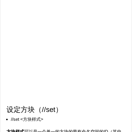
设定方块（
//set
）
//set <方块样式>
方块样式
可以是一个单一的方块的带有命名空间的ID（其中