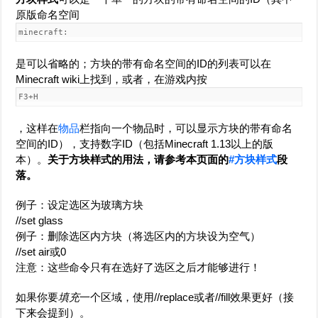
原版命名空间
minecraft:
是可以省略的；方块的带有命名空间的ID的列表可以在
Minecraft wiki上找到，或者，在游戏内按
F3+H
，这样在
物品
栏指向一个物品时，可以显示方块的带有命名
空间的ID），支持数字ID（包括Minecraft 1.13以上的版
本）。
关于方块样式的用法，请参考本页面的
#方块样式
段
落。
例子：设定选区为玻璃方块
//set glass
例子：删除选区内方块（将选区内的方块设为空气）
//set air或0
注意：这些命令只有在选好了选区之后才能够进行！
如果你要
填充
一个区域，使用//replace或者//fill效果更好（接
下来会提到）。