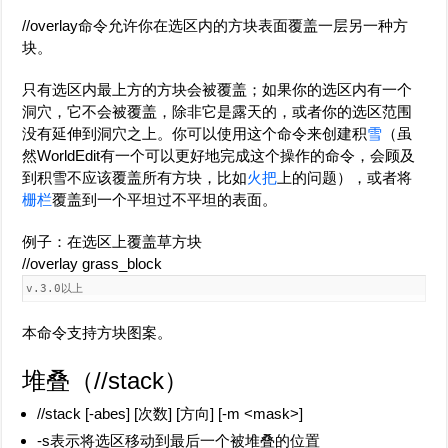
//overlay命令允许你在选区内的方块表面覆盖一层另一种方
块。
只有选区内最上方的方块会被覆盖；如果你的选区内有一个
洞穴，它不会被覆盖，除非它是露天的，或者你的选区范围
没有延伸到洞穴之上。你可以使用这个命令来创建积
雪
（虽
然WorldEdit有一个可以更好地完成这个操作的命令，会顾及
到积雪不应该覆盖所有方块，比如
火把
上的问题），或者将
栅栏
覆盖到一个平坦过不平坦的表面。
例子：在选区上覆盖草方块
//overlay grass_block
v.3.0以上
本命令支持方块图案。
堆叠（
//stack
）
//stack [-abes] [次数] [方向] [-m <mask>]
-s表示将选区移动到最后一个被堆叠的位置