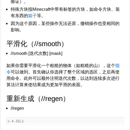
验证）。
特殊方块指Minecraft中带有标签的方块，如命令方块、装
有东西的
箱子
等。
因为这个原因，某些操作无法还原，撤销操作也受相同的
影响。
平滑化（
//smooth
）
//smooth [迭代次数] [mask]
如果你需要平滑化一个粗糙的物体（如粗糙的山），这个
指
令
可以做到。首先确认你选择了整个区域的选区，之后再使
用命令。此外可以额外注明迭代次数，以达到连续多次进行
算法计算来使结果成为更加平滑的表面。
重新生成（
//regen
）
//regen
v.4.2以上