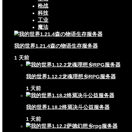
枪战
科技
工业
魔法
我的世界1.21.4森の物语生存服务器
1 天前
我的世界1.12.2龙魂理想乡RPG服务器
1 天前
我的世界1.18.2终焉决斗公益服务器
1 天前