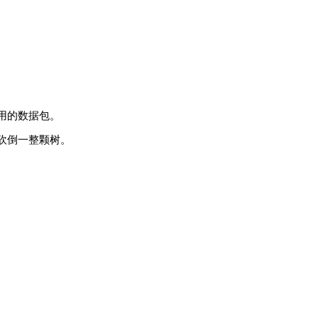
用的数据包。
即砍倒一整颗树。