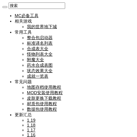
MC必备工具
相关游戏
我的世界地下城
常用工具
整合包启动器
标准译名列表
合成表大全
怪物列表大全
附魔大全
药水合成表图
状态效果大全
成就一览表
常见问题
地图存档使用教程
MOD安装使用教程
皮肤更换下载教程
材质包使用教程
数据包使用教程
更新汇总
1.19
1.18
1.17
1.16