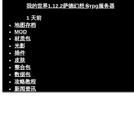
我的世界1.12.2萨德幻想乡rpg服务器
1 天前
地图存档
MOD
材质包
光影
插件
皮肤
整合包
数据包
攻略教程
新闻资讯