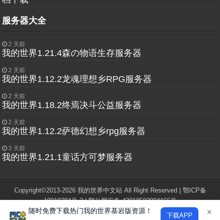
服务器大全
2 天前
我的世界1.21.4森の物语生存服务器
2 天前
我的世界1.12.2龙魂理想乡RPG服务器
2 天前
我的世界1.18.2终焉决斗公益服务器
2 天前
我的世界1.12.2萨德幻想乡rpg服务器
3 天前
我的世界1.21.1童话方可梦服务器
Copyright©2013-2026 我的世界中文站 All Right Reserved |
鄂ICP备
19018284号-2
|
鄂公网安备 42018502004166号
随时免费下载热门我的世界基岩版资源！
"Minecraft"和"我的世界"版权归Mojang Studios所有，本站与Mojang，微软
×
下载APP