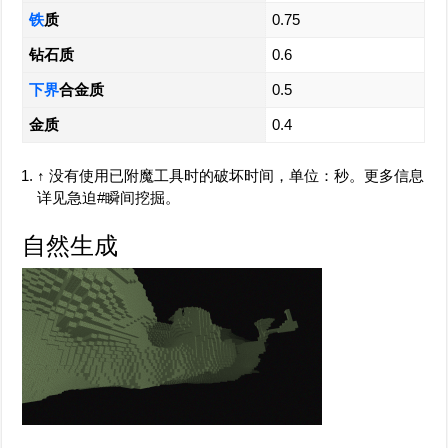
铁
质
0.75
钻石质
0.6
下界
合金质
0.5
金质
0.4
↑
没有使用已附魔工具时的破坏时间，单位：秒。更多信息
详见急迫#瞬间挖掘。
自然生成