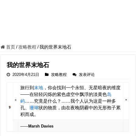
首页
/
攻略教程
/
我的世界末地石
我的世界末地石
2020年4月21日
攻略教程
发表评论
旅行到
末地
，你会找到一个永恒、无星暗夜的维度
——在轻轻闪烁的紫色虚空中飘浮的淡黄色
岛
“
屿
……究竟是什么？……我个人认为这是一种多
”
孔、
珊瑚
状的物质，由在夜晚阴霾中的无形孢子累
积而成。
——
Marsh Davies