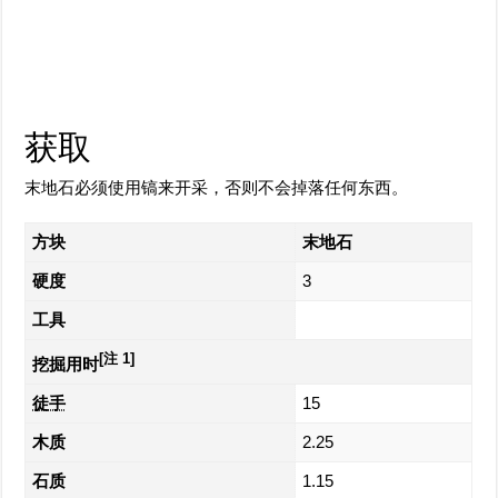
获取
末地石必须使用镐来开采，否则不会掉落任何东西。
方块
末地石
硬度
3
工具
[注 1]
挖掘用时
徒手
15
木质
2.25
石质
1.15