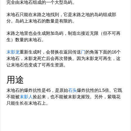
完全由末地石组成的一个大型岛屿。
末地石只能在末路之地找到，它是末路之地的岛屿组成部
分。岛屿上末地石的数量是有限的。
末路之地里也会生成附加岛屿，制造出接近无限（但不可再
生）数量的末地石。
末影龙
重新生成时，会替换在返回传送
门
的角落下面的16个
末地石，末影龙死亡后会再次替换。因为末影龙可再生，这
让末地石也变成了可再生资源。
用途
末地石的爆炸抗性是45，是原始
石头
爆炸抗性的1.5倍。它既
不能被
末影人
捡起来，也不能被末影龙摧毁。另外，紫颂花
只能生长在末地石上。