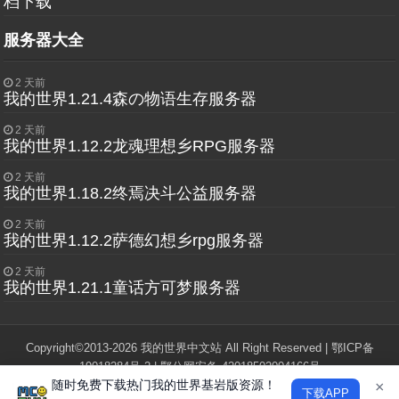
档下载
服务器大全
2 天前
我的世界1.21.4森の物语生存服务器
2 天前
我的世界1.12.2龙魂理想乡RPG服务器
2 天前
我的世界1.18.2终焉决斗公益服务器
2 天前
我的世界1.12.2萨德幻想乡rpg服务器
2 天前
我的世界1.21.1童话方可梦服务器
Copyright©2013-2026 我的世界中文站 All Right Reserved |
鄂ICP备
19018284号-2
|
鄂公网安备 42018502004166号
随时免费下载热门我的世界基岩版资源！
"Minecraft"和"我的世界"版权归Mojang Studios所有，本站与Mojang，微软
×
下载APP