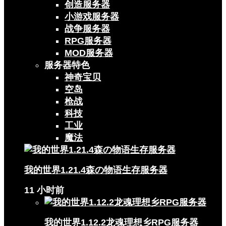
创造服务器
小游戏服务器
战争服务器
RPG服务器
MOD服务器
服务器特色
神奇宝贝
空岛
枪战
科技
工业
魔法
我的世界1.21.4森の物语生存服务器
11 小时前
我的世界1.12.2龙魂理想乡RPG服务器