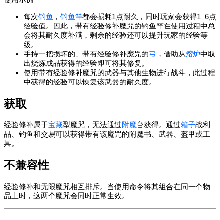
每次
钓
鱼
，
钓鱼竿
都会损耗1点耐久，同时玩家会获得1–6点
经验值。因此，带有经验修补魔咒的钓鱼竿在使用过程中总
会将其耐久度补满，剩余的经验还可以提升玩家的经验等
级。
手持一把损坏的、带有经验修补魔咒的
弓
，借助从
熔炉
中取
出烧炼成品获得的经验即可将其修复。
使用带有经验修补魔咒的武器与其他生物进行战斗，此过程
中获得的经验可以恢复该武器的耐久度。
获取
经验修补属于
宝藏
型魔咒，无法通过
附魔
台获得。通过
箱子
战利
品、钓鱼和交易可以获得带有该魔咒的附魔书、武器、盔甲或工
具。
不兼容性
经验修补和无限魔咒相互排斥。当使用命令将其组合在同一个物
品上时，这两个魔咒会同时正常生效。