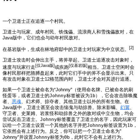
一个卫道士正在追逐一个村民。
卫道士与玩家、成年村民、铁傀儡、流浪商人和雪傀儡敌对，在
Java版中，它们也会与幼年村民敌对。
[2]
在基岩版中，生成在林地府邸中的卫道士对玩家为中立状态。
卫道士攻击时会伸出主手，将斧举起。卫道士追逐攻击对象时，
[仅Java版]
[仅基岩版]
速度与玩家行走‌‌
或疾跑‌‌
相当。卫道士空闲时会
像村民那样把胳膊盘起来，此时它们手中的斧不会显示出来。只
有攻击对象在卫道士12格范围内时，卫道士才会对其进行追逐。
如果一个卫道士被命名为“Johnny”（使用命名牌、已被命名的刷
怪蛋等，或者卫道士的
Johnny
标签被设为
1b
），它会攻击除唤魔
者、
恶魂
、幻术师、掠夺者、其他卫道士以外的所有生物。在
Java版中，卫道士甚至会攻击恼鬼与劫掠兽。除末影螨、
幻翼
、
守卫者、史莱姆、岩浆怪和劫掠兽之外的敌对或中立生物，均会
尝试反击卫道士。
Johnny
标签覆盖了卫道士的名字，因此玩家可
以给一个卫道士设置一个其他的名字并把
Johnny
标签设置为
1b
，
它依然会有上述行为。反之，你可以把一个卫道士命名为”
Johnny”并设置
Johnny
标签为
0b
，此时它不会有上述行为。