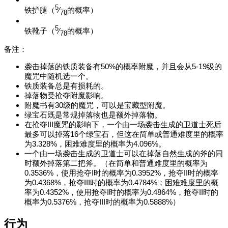
5
铁护腿
（
⁄
的概率）
78
5
铁靴子
（
⁄
的概率）
78
备注：
袭击掉落的铁质装备有50%的概率附魔，并且会从5-19级的
魔咒中随机选一个。
铁质装备总是有损耗的。
掉落物受抢夺附魔影响。
附魔书有30级的魔咒，可以是宝藏型附魔。
绿宝石既是常规掉落物也是额外掉落物。
在抢夺III魔咒的影响下，一个由一场袭击生成的卫道士死后
最多可以掉落16个绿宝石，但这在简单或普通难度里的概率
为3.328%，困难难度里的概率为4.096%。
一个由一场袭击生成的卫道士可以在掉落自然生成的斧的同
时额外掉落第二把斧。（在简单和普通难度里的概率为
0.3536%，使用抢夺I时的概率为0.3952%，抢夺II时的概率
为0.4368%，抢夺III时的概率为0.4784%；困难难度里的概
率为0.4352%，使用抢夺I时的概率为0.4864%，抢夺II时的
概率为0.5376%，抢夺III时的概率为0.5888%）
行为