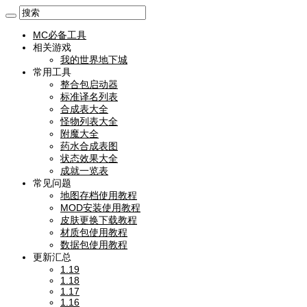
MC必备工具
相关游戏
我的世界地下城
常用工具
整合包启动器
标准译名列表
合成表大全
怪物列表大全
附魔大全
药水合成表图
状态效果大全
成就一览表
常见问题
地图存档使用教程
MOD安装使用教程
皮肤更换下载教程
材质包使用教程
数据包使用教程
更新汇总
1.19
1.18
1.17
1.16