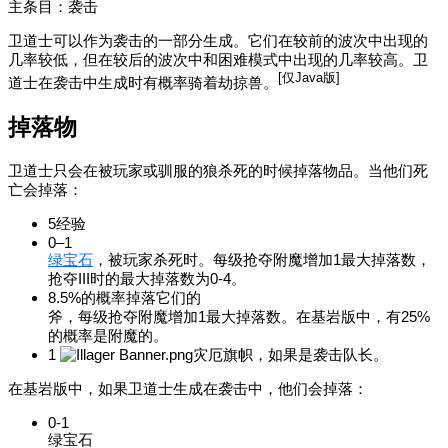
主条目：袭击
卫道士可以作为袭击的一部分生成。它们在较前的波次中出现的
几率较低，但在较后的波次中和困难模式中出现的几率较高。卫
[仅Java版]
道士在袭击中生成时有概率骑着劫掠兽。‌‌
掉落物
卫道士只会在被玩家或驯服的狼杀死的时候掉落物品。当他们死
亡会掉落：
5经验
0–1
绿宝石
，被玩家杀死时。每级抢夺附魔增加1最大掉落数，
抢夺III时的最大掉落数为0-4。
8.5%的概率掉落它们的
斧
，每级抢夺附魔增加1最大掉落数。在基岩版中，有25%
的概率是附魔的。
1
灾厄旗帜，如果是袭击队长。
在基岩版中，如果卫道士生成在袭击中，他们会掉落：
0-1
绿宝石