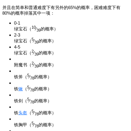
并且在简单和普通难度下有另外的65%的概率，困难难度下有
80%的概率掉落其中一项：
0-1
10
绿宝石
（
⁄
的概率）
39
2-3
5
绿宝石
（
⁄
的概率）
39
4-5
2
绿宝石
（
⁄
的概率）
39
2
附魔书
（
⁄
的概率）
39
5
铁斧
（
⁄
的概率）
78
5
铁
锹
（
⁄
的概率）
78
5
铁剑
（
⁄
的概率）
78
5
铁
头盔
（
⁄
的概率）
78
5
铁胸甲
（
⁄
的概率）
78