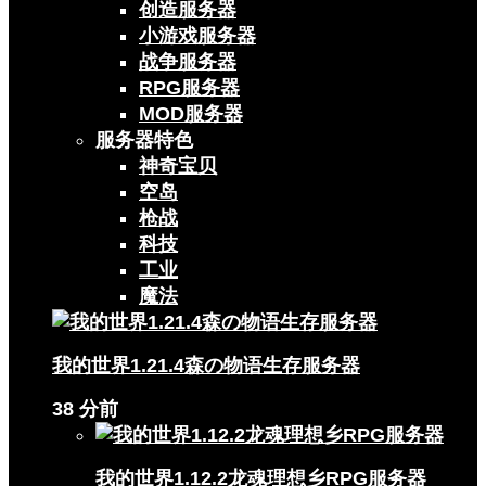
创造服务器
小游戏服务器
战争服务器
RPG服务器
MOD服务器
服务器特色
神奇宝贝
空岛
枪战
科技
工业
魔法
我的世界1.21.4森の物语生存服务器
38 分前
我的世界1.12.2龙魂理想乡RPG服务器