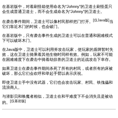
在基岩版中，对着刷怪箱
使用
命名为“Johnny”的卫道士刷怪蛋只
会生成普通卫道士，而不会生成命名为“Johnny”的卫道士。
[仅Java版]
在袭击事件期间，卫道士可以像村民那样把门打开。‌‌
当
它们靠近木门的时候，也会破门。
在基岩版中，只有袭击事件生成的卫道士可以在普通和困难模式
下可以破坏木门。
在Java版中，卫道士可以利用斧攻击玩家，使玩家的盾牌暂时失
效，这在卫道士骑乘着其他生物时同样有效。例如，玩家不可能
在困难难度下在袭击中骑着劫掠兽的卫道士的近战攻击下幸存。
如果卫道士在袭击事件期间杀死了所有的村民，或者所有的床被
破坏，那么它们会欢呼和举起手臂以表示庆祝。
即使卫道士手中没有武器，它们也会攻击玩家、村民、铁傀儡和
流浪商人。
与潜影贝和唤魔者相似，卫道士在和平难度下不会消失且是被动
[仅基岩版]
的。‌‌