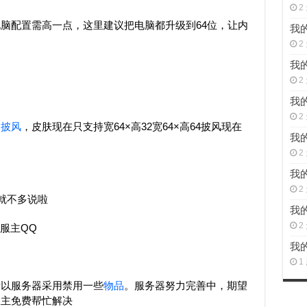
2
脑配置需高一点，这里建议把电脑都升级到64位，让内
我的
2
我的
2
我的
2
和
披风
，皮肤现在只支持宽64×高32宽64×高64披风现在
我的
2
我的
2
就不多说啦
我的
2
|服主QQ
我的
1
所以服务器采用禁用一些
物品
。服务器努力完善中，期望
服主免费帮忙解决