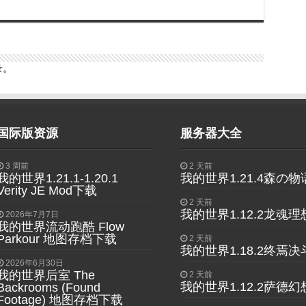
录
。
国际版资源
服务器大全
3 周前
2 天前
我的世界1.21.1-1.20.1
我的世界1.21.4森の
Verity JE Mod下载
2 天前
我的世界1.12.2龙魂
2026年7月7日
我的世界流动跑酷 Flow
Parkour 地图存档下载
2 天前
我的世界1.18.2终焉
2026年6月30日
我的世界后室 The
2 天前
我的世界1.12.2萨德幻
Backrooms (Found
Footage) 地图存档下载