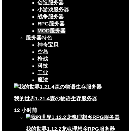
创造服务器
小游戏服务器
战争服务器
RPG服务器
MOD服务器
服务器特色
神奇宝贝
空岛
枪战
科技
工业
魔法
我的世界1.21.4森の物语生存服务器
12 小时前
我的世界1.12.2龙魂理想乡RPG服务器