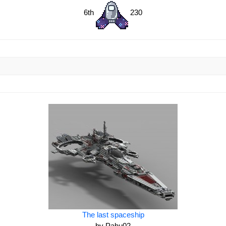
6th
230
The last spaceship
by Pahu02