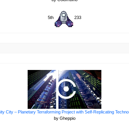
5th
233
nity City – Planetary Terraforming Project with Self-Replicating Techn
by Gheppio