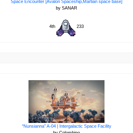
Space Encounter [Avalon Spaceship,Martian space base]
by SANAR
4th
233
“Nunsianna” A-04 | Intergalactic Space Facility
by Colombino