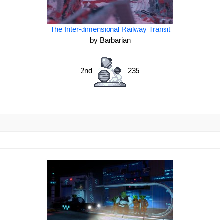
The Inter-dimensional Railway Transit
by Barbarian
2nd
235