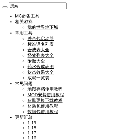
MC必备工具
相关游戏
我的世界地下城
常用工具
整合包启动器
标准译名列表
合成表大全
怪物列表大全
附魔大全
药水合成表图
状态效果大全
成就一览表
常见问题
地图存档使用教程
MOD安装使用教程
皮肤更换下载教程
材质包使用教程
数据包使用教程
更新汇总
1.19
1.18
1.17
1.16