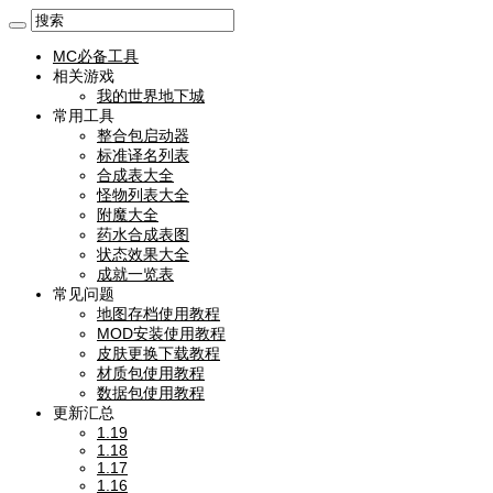
MC必备工具
相关游戏
我的世界地下城
常用工具
整合包启动器
标准译名列表
合成表大全
怪物列表大全
附魔大全
药水合成表图
状态效果大全
成就一览表
常见问题
地图存档使用教程
MOD安装使用教程
皮肤更换下载教程
材质包使用教程
数据包使用教程
更新汇总
1.19
1.18
1.17
1.16