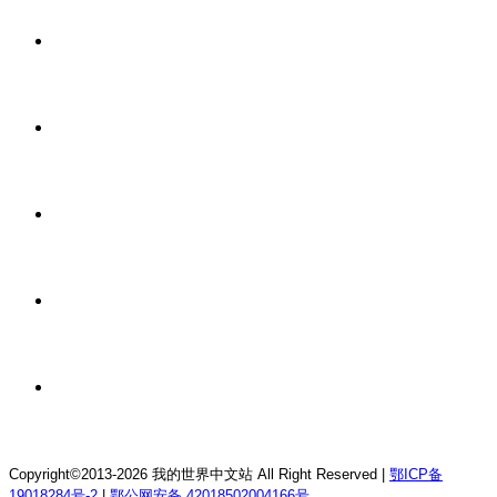
2 天前
我的世界1.21.4森の物语生存服务器
2 天前
我的世界1.12.2龙魂理想乡RPG服务器
2 天前
我的世界1.18.2终焉决斗公益服务器
2 天前
我的世界1.12.2萨德幻想乡rpg服务器
2 天前
我的世界1.21.1童话方可梦服务器
Copyright©2013-2026 我的世界中文站 All Right Reserved |
鄂ICP备
19018284号-2
|
鄂公网安备 42018502004166号