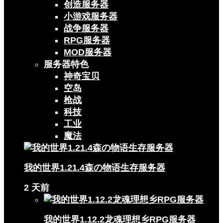
创造服务器
小游戏服务器
战争服务器
RPG服务器
MOD服务器
服务器特色
神奇宝贝
空岛
枪战
科技
工业
魔法
我的世界1.21.4森の物语生存服务器
2 天前
我的世界1.12.2龙魂理想乡RPG服务器