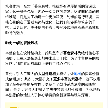
笔者作为一名对『暮色森林』模组怀有深厚情感的资深玩
家，这份整合包源于内心一次灵感的迸发。这绝非简单的模
组堆砌，而是为了构建一个更加轻便、纯粹的运行环境。其
核心目的在于通过精简与优化，让我们能够摒除繁杂的干
扰，以更从容、更便捷的姿态，去沉浸式地体验暮色森林那
独特的魅力。
独树一帜的冒险风格
本整合包在设计架构上，始终坚守以
暮色森林
为绝对核心不
动摇，但在玩法拓展上却并未止步于此。为了丰富探险的层
次感，我们在原有基础上进行了精心扩容：
首先，引入了宏大的
大型遗迹
相关模组，让
地图
的探索价值
成倍增加； 其次，大幅扩充了
更多丰富的武器
库，这不仅增
加了装备选择的多样性，更赋予了战斗系统深度的策略空
间； 最后，更是大胆融入了
灾变
等高挑战性模组，为这趟原
本熟悉的旅途注入了惊心动魄的全新变量与玩法深度。