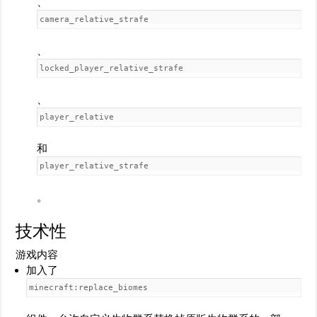
、​
camera_relative_strafe
、​
locked_player_relative_strafe
、​
player_relative
和
player_relative_strafe
。
技术性
游戏内容
加入了
minecraft:replace_biomes