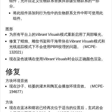
组件，允许自定义生物群系替换掉原版生物群系的一部
分。
将此组件添加到行为包中的生物群系文件中即可使用此
组件。
图形
为所有平台上的
Vibrant Visuals
模式重新启用了局部曝光。
修复了蜡烛、雕纹书架和干海带块在
Vibrant Visuals
模式和
光线追踪模式下不会使用PBR纹理的问题。（
MCPE-
132021
）
现在染色玻璃在使用
Vibrant Visuals
时会以正确颜色渲染。
修复
方块环境音效
现在沙子、枯萎的灌木和陶瓦会播放环境音效。（
MCPE-
194677
）
方块
现在在蓝冰和熔岩已经再次位于适当的位置后，玄武岩会