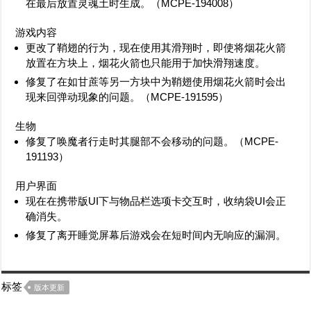
在最后放置灵魂土时生成。（
MCPE-194008
）
游戏内容
更改了鞘翅的行为，现在使用其滑翔时，即使将烟花火箭
放置在方块上，烟花火箭也只能用于加快滑翔速度。
修复了在如甘蔗等另一方块中为鞘翅使用烟花火箭时会出
现来回弹动现象的问题。（
MCPE-191595
）
生物
修复了唤魔者行走时其腿部不会移动的问题。（
MCPE-
191193
）
用户界面
现在在携带版UI下与物品栏选项卡交互时，收纳袋UI会正
确消失。
修复了离开睡觉屏幕后游戏会在短时间内无响应的漏洞。
标签
版本更新