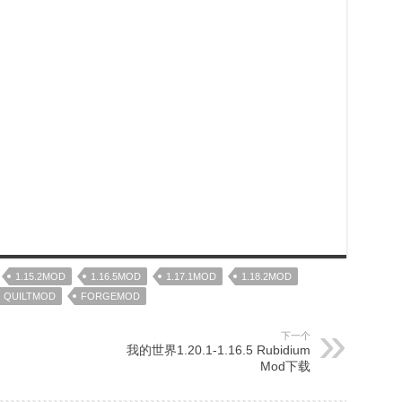
1.15.2MOD
1.16.5MOD
1.17.1MOD
1.18.2MOD
QUILTMOD
FORGEMOD
下一个
我的世界1.20.1-1.16.5 Rubidium
Mod下载