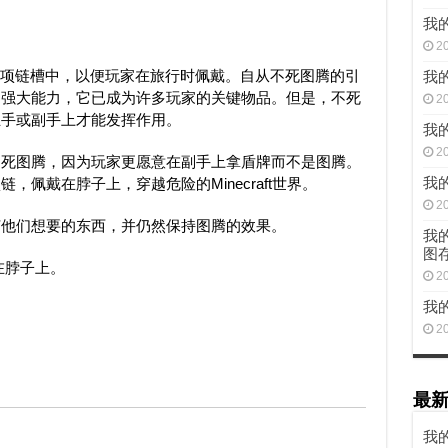
我
2
死图腾放在项链槽中，以便玩家在旅行时佩戴。自从不死图腾的引
我的
的强大能力，它已成为许多玩家的关键物品。但是，不死
2
主手或副手上才能发挥作用。
我的
2
不死图腾，因为玩家更愿意在副手上拿盾牌而不是图腾。
我的
佩戴在脖子上，穿越危险的Minecraft世界。
2
何他们想要的东西，并仍然保持图腾的效果。
我的
图
在脖子上。
2
我的
2
最
我的