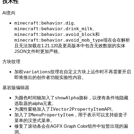
技术性
AI意向
minecraft:behavior.dig
、​
minecraft:behavior.drink_milk
、​
minecraft:behavior.avoid_block
和​
minecraft:behavior.avoid_mob_type
现在会在解析
且无法加载在1.21.120及更高版本中包含无效数据的实体
JSON文件时更加严格。
方块纹理
加权
variations
纹理在自定义方块上运作时不再需要开启
即将推出的创作者功能实验性内容。
基岩版编辑器
为颜色时间轴加入了
showAlpha
旗标，以便有条件地隐藏
选取器的alpha元素。
为属性窗格加入了
IVector2PropertyItem
API。
加入了
IMenuPropertyItem
，用于表示可以支持嵌套子
菜单的汉堡式菜单。
修复了滚动条会在AGFX Graph Color组件中短暂出现的漏
洞。