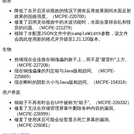
图形
降低了在开启
灵动视效
的情况下拥有反胃效果期间水面反射
效果的扭曲强度。（
MCPE-220700
）
修复了启用
灵动视效
中的水波功能时，水面会显得杂乱和怪
异的问题。（
MCPE-221279
）
移除了水配置JSON文件中的
sampleWidth
参数，该文件
会因此使用新的格式并升级至1.21.120版本。
生物
拴绳现在会连接在铜傀儡的躯干上，而不是“避雷针”上方。
（
MCPE-227208
）
现在铜傀儡像的判定箱与Java版相趋同。（
MCPE-
225669
）
现在蝌蚪的阴影大小与Java版相趋同。（
MCPE-154318
）
用户界面
铜箱子不再有时会在UI中被称为“箱子”。（
MCPE-226332
）
修复了无法在存储管理屏幕中删除各种内容的漏洞。
（
MCPE-226999
）
修复了使用床后可能会短暂显示死亡屏幕的漏洞。
（
MCPE-226081
）