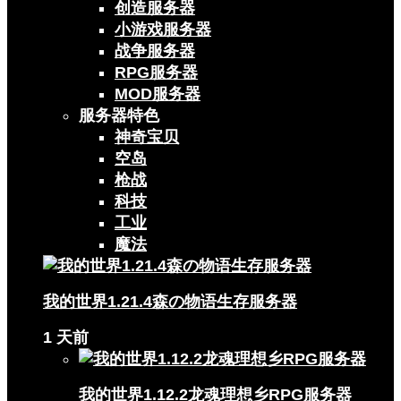
创造服务器
小游戏服务器
战争服务器
RPG服务器
MOD服务器
服务器特色
神奇宝贝
空岛
枪战
科技
工业
魔法
我的世界1.21.4森の物语生存服务器
1 天前
我的世界1.12.2龙魂理想乡RPG服务器