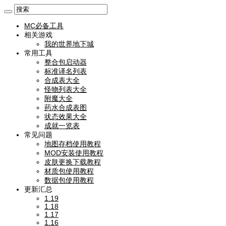
MC必备工具
相关游戏
我的世界地下城
常用工具
整合包启动器
标准译名列表
合成表大全
怪物列表大全
附魔大全
药水合成表图
状态效果大全
成就一览表
常见问题
地图存档使用教程
MOD安装使用教程
皮肤更换下载教程
材质包使用教程
数据包使用教程
更新汇总
1.19
1.18
1.17
1.16