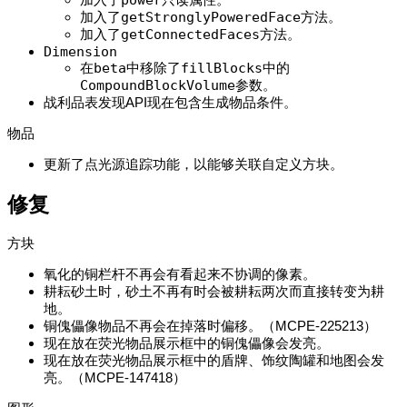
power
加入了
getStronglyPoweredFace
方法。
加入了
getConnectedFaces
方法。
Dimension
在
beta
中移除了
fillBlocks
中的
CompoundBlockVolume
参数。
战利品表发现API现在包含生成物品条件。
物品
更新了点光源追踪功能，以能够关联自定义方块。
修复
方块
氧化的铜栏杆不再会有看起来不协调的像素。
耕耘砂土时，砂土不再有时会被耕耘两次而直接转变为耕
地。
铜傀儡像物品不再会在掉落时偏移。（
MCPE-225213
）
现在放在荧光物品展示框中的铜傀儡像会发亮。
现在放在荧光物品展示框中的盾牌、饰纹陶罐和地图会发
亮。（
MCPE-147418
）