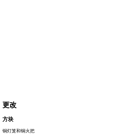
更改
方块
铜灯笼和铜火把