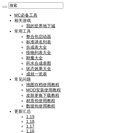
MC必备工具
相关游戏
我的世界地下城
常用工具
整合包启动器
标准译名列表
合成表大全
怪物列表大全
附魔大全
药水合成表图
状态效果大全
成就一览表
常见问题
地图存档使用教程
MOD安装使用教程
皮肤更换下载教程
材质包使用教程
数据包使用教程
更新汇总
1.19
1.18
1.17
1.16