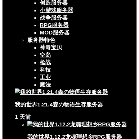
创造服务器
小游戏服务器
战争服务器
RPG服务器
MOD服务器
服务器特色
神奇宝贝
空岛
枪战
科技
工业
魔法
我的世界1.21.4森の物语生存服务器
1 天前
我的世界1.12.2龙魂理想乡RPG服务器