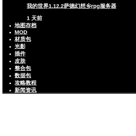
我的世界1.12.2萨德幻想乡rpg服务器
1 天前
地图存档
MOD
材质包
光影
插件
皮肤
整合包
数据包
攻略教程
新闻资讯