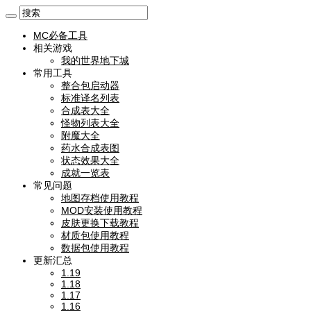
MC必备工具
相关游戏
我的世界地下城
常用工具
整合包启动器
标准译名列表
合成表大全
怪物列表大全
附魔大全
药水合成表图
状态效果大全
成就一览表
常见问题
地图存档使用教程
MOD安装使用教程
皮肤更换下载教程
材质包使用教程
数据包使用教程
更新汇总
1.19
1.18
1.17
1.16