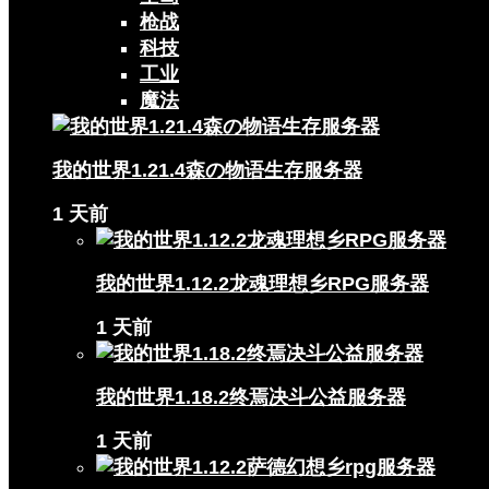
枪战
科技
工业
魔法
我的世界1.21.4森の物语生存服务器
1 天前
我的世界1.12.2龙魂理想乡RPG服务器
1 天前
我的世界1.18.2终焉决斗公益服务器
1 天前