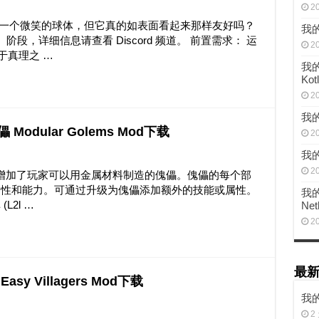
2
增添了一个微笑的球体，但它真的如表面看起来那样友好吗？
我的
段，详细信息请查看 Discord 频道。 前置需求： 运
2
关于真理之 …
我的世
Kot
2
我
 Modular Golems Mod下载
2
我的
2
s) 该模组增加了玩家可以用金属材料制造的傀儡。傀儡的每个部
属性和能力。可通过升级为傀儡添加额外的技能或属性。
我的
L2l …
Net
2
最
asy Villagers Mod下载
我的
2