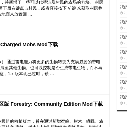
，并新增了一些可以代替涉及村民的农场的方块。 村民
我的
你可以通过蹲下后右键点击村民，或者直接按下 V 键 来获取村民物
2
击地面来放置回 …
我的
2
我的
2
Charged Mobs Mod下载
我的
2
.x） 通过雷电能力将更多的生物转变为充满威胁的带电
我的
扩展至其他生物。也可以控制是否生成带电生物，而不再
意，1.x 版本现已过时，缺 …
2
我的
2
我的
 Forestry: Community Edition Mod下载
1
业模组的移植版本，旨在通过新增蜜蜂、树木、蝴蝶、农