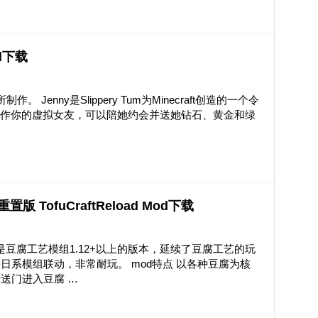
od下载
m”所制作。 Jenny是Slippery Tum为Minecraft创造的一个令
y看作你的虚拟女友，可以陪她约会并送她钻石、黄金和绿
置版 TofuCraftReload Mod下载
d Mod是豆腐工艺模组1.12+以上的版本，延续了豆腐工艺的玩
系模组联动，非常耐玩。 mod特点 以各种豆腐为核
送门进入豆腐 …