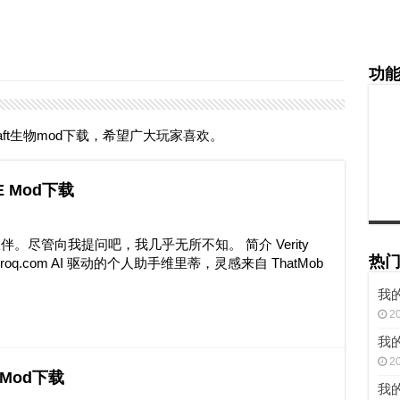
功
aft生物mod下载，希望广大玩家喜欢。
 JE Mod下载
尽管向我提问吧，我几乎无所不知。 简介 Verity
热
oq.com AI 驱动的个人助手维里蒂，灵感来自 ThatMob
我的
2
我的
2
 Mod下载
我