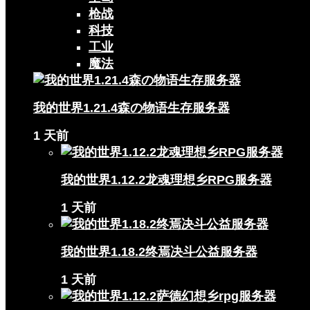
枪战
科技
工业
魔法
我的世界1.21.4森の物语生存服务器
1 天前
我的世界1.12.2龙魂理想乡RPG服务器
1 天前
我的世界1.18.2终焉决斗公益服务器
1 天前