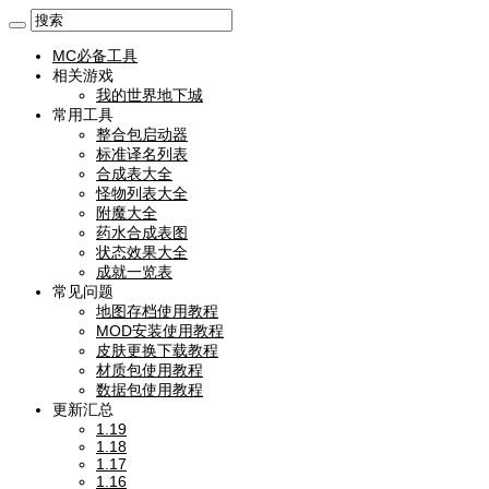
MC必备工具
相关游戏
我的世界地下城
常用工具
整合包启动器
标准译名列表
合成表大全
怪物列表大全
附魔大全
药水合成表图
状态效果大全
成就一览表
常见问题
地图存档使用教程
MOD安装使用教程
皮肤更换下载教程
材质包使用教程
数据包使用教程
更新汇总
1.19
1.18
1.17
1.16