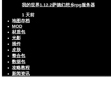
我的世界1.12.2萨德幻想乡rpg服务器
1 天前
地图存档
MOD
材质包
光影
插件
皮肤
整合包
数据包
攻略教程
新闻资讯