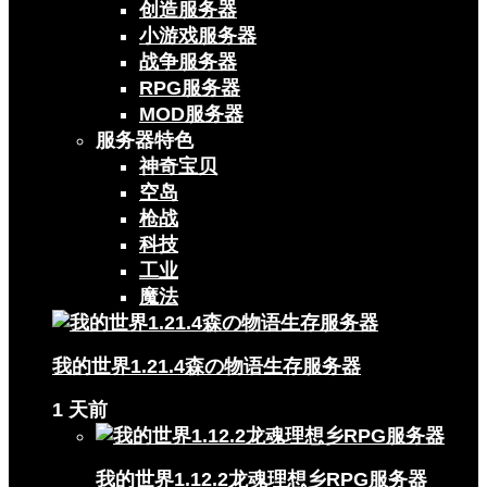
创造服务器
小游戏服务器
战争服务器
RPG服务器
MOD服务器
服务器特色
神奇宝贝
空岛
枪战
科技
工业
魔法
我的世界1.21.4森の物语生存服务器
1 天前
我的世界1.12.2龙魂理想乡RPG服务器