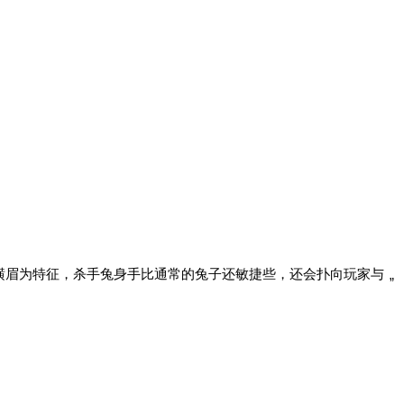
红色横眉为特征，杀手兔身手比通常的兔子还敏捷些，还会扑向玩家与
”