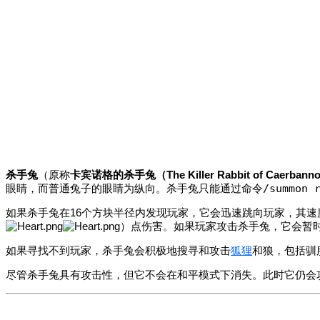
杀手兔
（原称
卡宾诺格的杀手兔（The Killer Rabbit of Caerbann
眼睛，而普通兔子的眼睛为纵向。杀手兔只能通过命令
/summon 
如果杀手兔在16个方块半径内发现玩家，它会迅速跳向玩家，其速
）
点伤害。如果玩家攻击杀手兔，它会暂
如果寻找不到玩家，杀手兔会积极地搜寻和攻击
狐狸
和狼，包括驯
尽管杀手兔具有攻击性，但它不会在和平模式下消失。此时它仍会