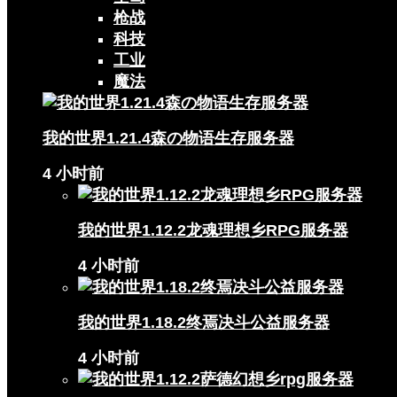
枪战
科技
工业
魔法
我的世界1.21.4森の物语生存服务器
4 小时前
我的世界1.12.2龙魂理想乡RPG服务器
4 小时前
我的世界1.18.2终焉决斗公益服务器
4 小时前