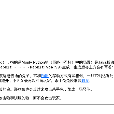
og）
，指的是Monty Python的《巨蟒与圣杯》中的场景）是Ja
rabbit ~ ~ ~ {RabbitType:99}
生成。生成后会上方会有写着“The 
度远超普通的兔子。它和
蜘蛛
的移动方式有些相似。一旦它到达近处
时跑开，不久又会再次冲向玩家。杀手兔免疫荆棘
附魔
。
服的狼。那些狼也会反过来攻击杀手兔，酿成一场恶斗。
攻击狼和驯服的狼，而不会攻击玩家。