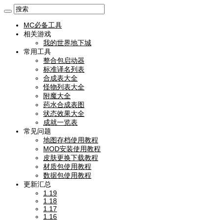
MC必备工具
相关游戏
我的世界地下城
常用工具
整合包启动器
标准译名列表
合成表大全
怪物列表大全
附魔大全
药水合成表图
状态效果大全
成就一览表
常见问题
地图存档使用教程
MOD安装使用教程
皮肤更换下载教程
材质包使用教程
数据包使用教程
更新汇总
1.19
1.18
1.17
1.16