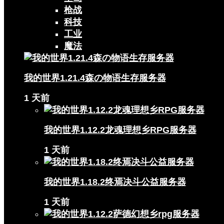
枪战
科技
工业
魔法
我的世界1.21.4森の物语生存服务器
1 天前
我的世界1.12.2龙魂理想乡RPG服务器
1 天前
我的世界1.18.2终焉决斗公益服务器
1 天前