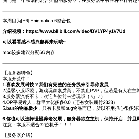
我们是一个和谐的混合类型的服务器，在服务器中有各种各样有趣的元
—————————————————————————————
本周目为
[E6]
Enigmatica 6整合包
介绍视频：https://www.bilibili.com/video/BV1YP4y1V7Ud
可以看看感不感兴趣再来玩哦~
mod较多建议分配6G内存
—————————————————————————————
【服务器特色】
本服开荒中！
1.喜欢发展科技？我们有完整的任务线来引导你发展
2.温馨小服环境，游戏玩家素质高，不禁止PVP，但若是有人在主城
3.服务器流畅不卡，欢迎各位前来游玩哦_(:з」∠)_
4.OP平易近人，群里大佬多多0.0（还有女装腐竹2333）
5.
ban的物品极少
，只有卡服和bug物品而已，所以不用担心很多
6.你也可以选择慢慢养老发展，服务器独立主机，保持开启，并且
注意：本服不适合32位机子！！！
【服务器介绍】