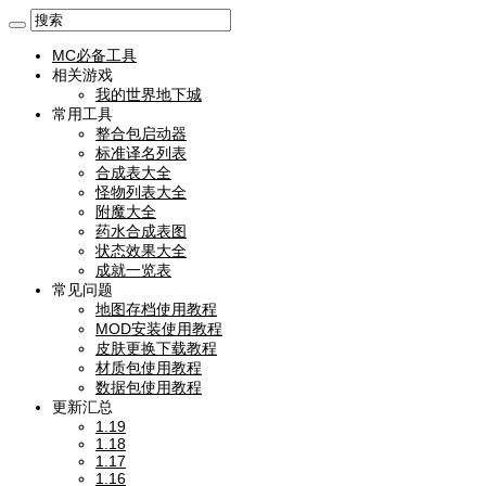
MC必备工具
相关游戏
我的世界地下城
常用工具
整合包启动器
标准译名列表
合成表大全
怪物列表大全
附魔大全
药水合成表图
状态效果大全
成就一览表
常见问题
地图存档使用教程
MOD安装使用教程
皮肤更换下载教程
材质包使用教程
数据包使用教程
更新汇总
1.19
1.18
1.17
1.16