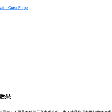
aft – CurseForge
后果