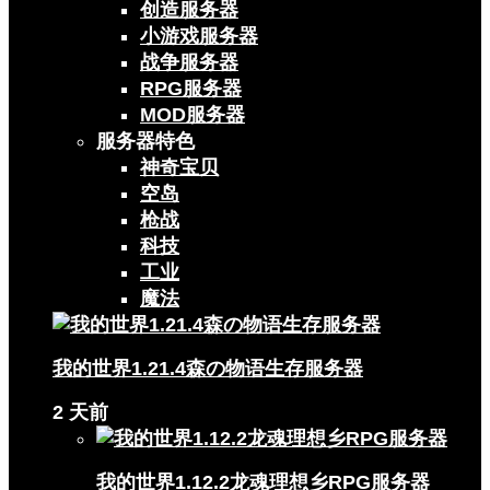
创造服务器
小游戏服务器
战争服务器
RPG服务器
MOD服务器
服务器特色
神奇宝贝
空岛
枪战
科技
工业
魔法
我的世界1.21.4森の物语生存服务器
2 天前
我的世界1.12.2龙魂理想乡RPG服务器