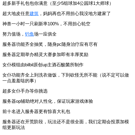
超多新手礼包包你满意（至少5组球加4公园球1大师球）
超大地皮任意
建筑
，妈妈再也不用担心我没地方建家了
神兽一小时一只刷新率100%，不用担心轮空
努力值场，
钓
鱼
场一应俱全
服务器功能齐全抽奖，随身pc随身治疗应有尽有
服务器定期举办精灵大赛参加即有丰厚奖励
女仆模组由bilbil原创up主酒石酸菌所制作
女仆功能齐全上到洗衣做饭，下到砍怪无所不能（说不定可以做
一点羞羞哒的事）
超多女仆手办等你挑选
服务器op辅助绝对人性化，保证玩家游戏体验
前十名进入服务器更有惊喜大礼包
服务器还在开荒阶段，玩法还不是很全面，我们定期会投票加模
组更新玩法