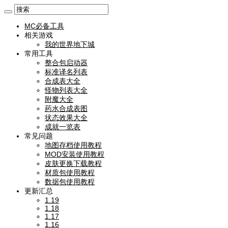
MC必备工具
相关游戏
我的世界地下城
常用工具
整合包启动器
标准译名列表
合成表大全
怪物列表大全
附魔大全
药水合成表图
状态效果大全
成就一览表
常见问题
地图存档使用教程
MOD安装使用教程
皮肤更换下载教程
材质包使用教程
数据包使用教程
更新汇总
1.19
1.18
1.17
1.16