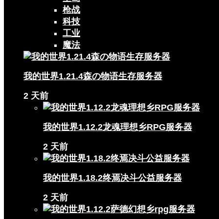
枪战
科技
工业
魔法
我的世界1.21.4森の物语生存服务器
2 天前
我的世界1.12.2龙魂理想乡RPG服务器
2 天前
我的世界1.18.2终焉决斗公益服务器
2 天前