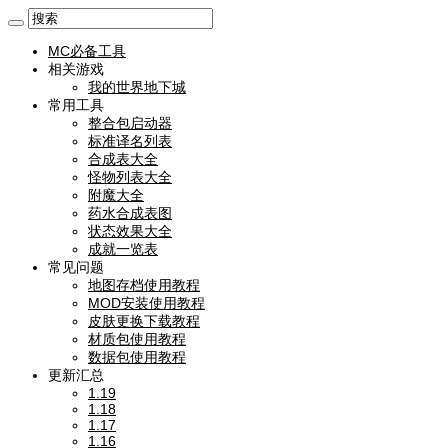
MC必备工具
相关游戏
我的世界地下城
常用工具
整合包启动器
标准译名列表
合成表大全
怪物列表大全
附魔大全
药水合成表图
状态效果大全
成就一览表
常见问题
地图存档使用教程
MOD安装使用教程
皮肤更换下载教程
材质包使用教程
数据包使用教程
更新汇总
1.19
1.18
1.17
1.16