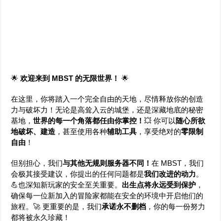
🌟
欢迎来到 MBST 的无限世界！
🌟
在这里，你将踏入一个完全自由的天地，尽情释放你的创造
力与破坏力！无论是高耸入云的城堡，还是深藏地底的秘密
基地，
世界的每一个角落都任由你掌控！
💥 你可以
随心所欲
地破坏、建造
，甚至使用各种
辅助工具
，享受绝对的
零限制
自由
！
但别担心，我们
与其他无规则服务器不同！
在 MBST，我们
会极其接受建议，你提出的任何问题都是
我们改进的动力
。
💪也深知新玩家的安全至关重要。
出生点将永远受到保护
，
确保每一位新加入的冒险家都能在安全的环境中开启他们的
旅程。🚀 更重要的是，我们
承诺永不删档
，你的每一份努力
都将被永久珍藏！