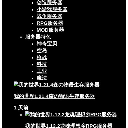
创造服务器
小游戏服务器
战争服务器
RPG服务器
MOD服务器
服务器特色
神奇宝贝
空岛
枪战
科技
工业
魔法
我的世界1.21.4森の物语生存服务器
1 天前
我的世界1.12.2龙魂理想乡RPG服务器