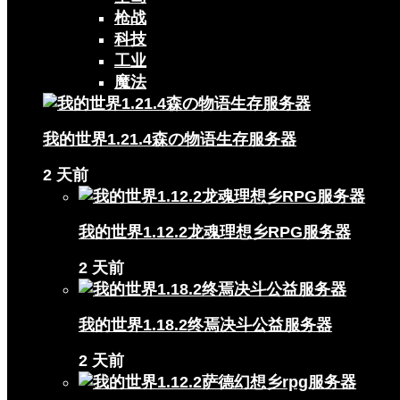
枪战
科技
工业
魔法
我的世界1.21.4森の物语生存服务器
2 天前
我的世界1.12.2龙魂理想乡RPG服务器
2 天前
我的世界1.18.2终焉决斗公益服务器
2 天前