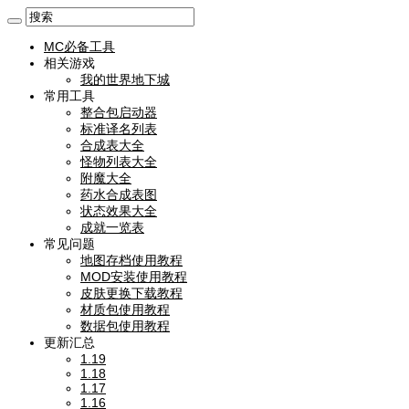
MC必备工具
相关游戏
我的世界地下城
常用工具
整合包启动器
标准译名列表
合成表大全
怪物列表大全
附魔大全
药水合成表图
状态效果大全
成就一览表
常见问题
地图存档使用教程
MOD安装使用教程
皮肤更换下载教程
材质包使用教程
数据包使用教程
更新汇总
1.19
1.18
1.17
1.16