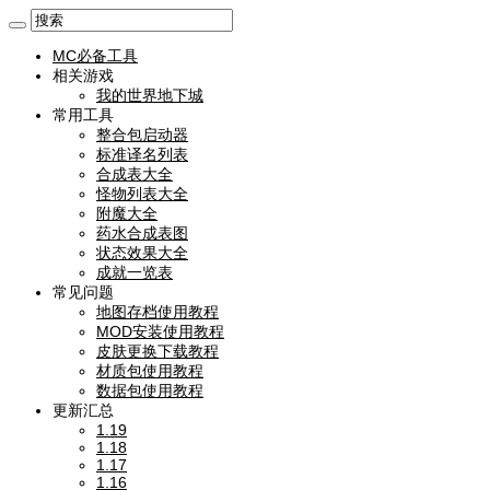
MC必备工具
相关游戏
我的世界地下城
常用工具
整合包启动器
标准译名列表
合成表大全
怪物列表大全
附魔大全
药水合成表图
状态效果大全
成就一览表
常见问题
地图存档使用教程
MOD安装使用教程
皮肤更换下载教程
材质包使用教程
数据包使用教程
更新汇总
1.19
1.18
1.17
1.16