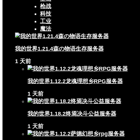
枪战
科技
工业
魔法
我的世界1.21.4森の物语生存服务器
1 天前
我的世界1.12.2龙魂理想乡RPG服务器
1 天前
我的世界1.18.2终焉决斗公益服务器
1 天前