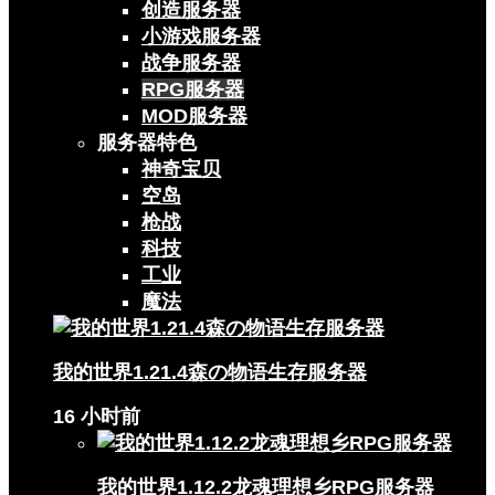
创造服务器
小游戏服务器
战争服务器
RPG服务器
MOD服务器
服务器特色
神奇宝贝
空岛
枪战
科技
工业
魔法
我的世界1.21.4森の物语生存服务器
16 小时前
我的世界1.12.2龙魂理想乡RPG服务器