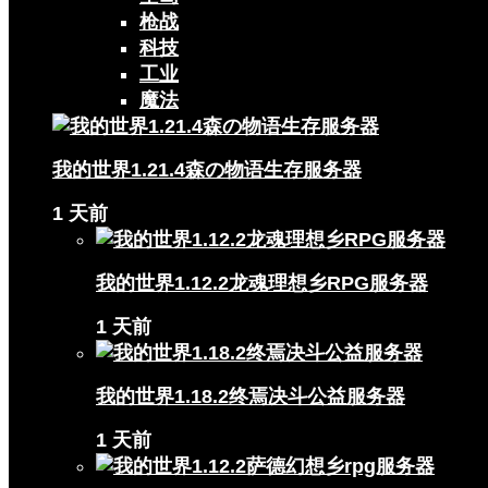
枪战
科技
工业
魔法
我的世界1.21.4森の物语生存服务器
1 天前
我的世界1.12.2龙魂理想乡RPG服务器
1 天前
我的世界1.18.2终焉决斗公益服务器
1 天前