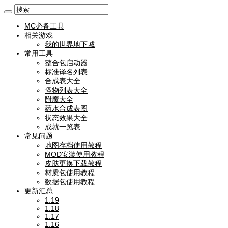
MC必备工具
相关游戏
我的世界地下城
常用工具
整合包启动器
标准译名列表
合成表大全
怪物列表大全
附魔大全
药水合成表图
状态效果大全
成就一览表
常见问题
地图存档使用教程
MOD安装使用教程
皮肤更换下载教程
材质包使用教程
数据包使用教程
更新汇总
1.19
1.18
1.17
1.16