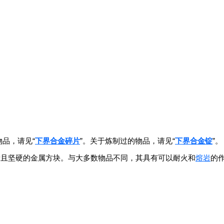
物品，请见“
下界合金碎片
”。关于炼制过的物品，请见“
下界合金锭
”。
贵且坚硬的金属方块。与大多数物品不同，其具有可以耐火和
熔岩
的