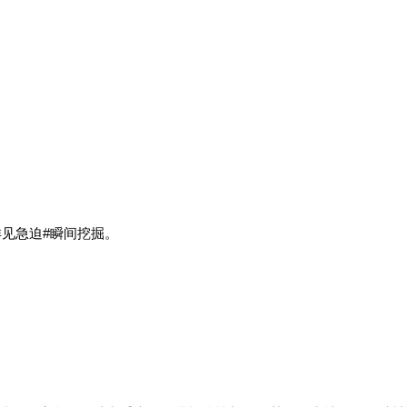
见急迫#瞬间挖掘。