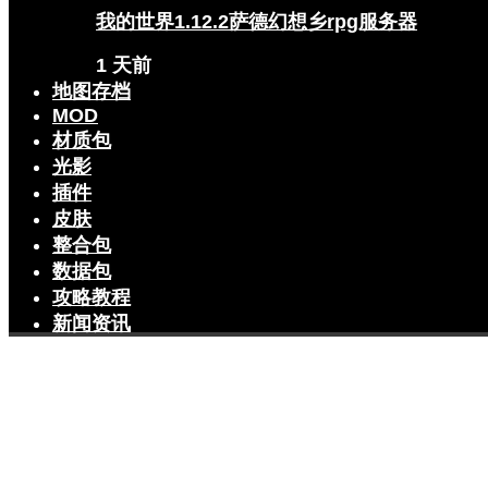
我的世界1.12.2萨德幻想乡rpg服务器
1 天前
地图存档
MOD
材质包
光影
插件
皮肤
整合包
数据包
攻略教程
新闻资讯