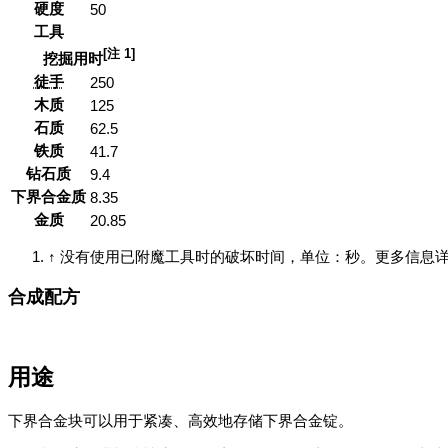
硬度
50
工具
[注 1]
挖掘用时
徒手
250
木质
125
石质
62.5
铁质
41.7
钻石质
9.4
下界合金质
8.35
金质
20.85
↑
没有使用已附魔工具时的破坏时间，单位：秒。更多信息详
合成配方
用途
下界合金块可以用于紧凑、高效地存储下界合金锭。