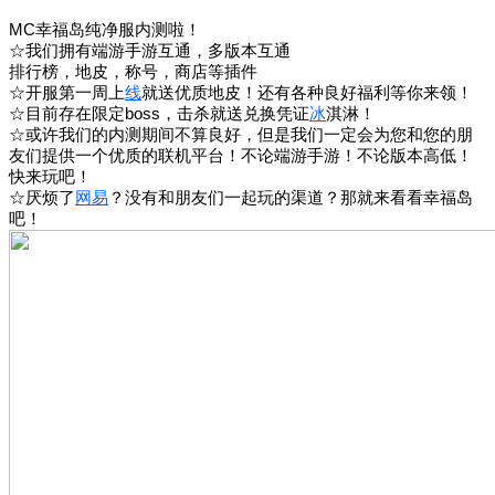
MC幸福岛纯净服内测啦！
☆我们拥有端游手游互通，多版本互通
排行榜，地皮，称号，商店等插件
☆开服第一周上
线
就送优质地皮！还有各种良好福利等你来领！
☆目前存在限定boss，击杀就送兑换凭证
冰
淇淋！
☆或许我们的内测期间不算良好，但是我们一定会为您和您的朋
友们提供一个优质的联机平台！不论端游手游！不论版本高低！
快来玩吧！
☆厌烦了
网易
？没有和朋友们一起玩的渠道？那就来看看幸福岛
吧！