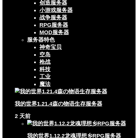
创造服务器
小游戏服务器
战争服务器
RPG服务器
MOD服务器
服务器特色
神奇宝贝
空岛
枪战
科技
工业
魔法
我的世界1.21.4森の物语生存服务器
2 天前
我的世界1.12.2龙魂理想乡RPG服务器