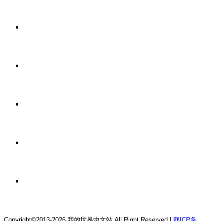
服务器大全
2 天前
我的世界1.21.4森の物语生存服务器
2 天前
我的世界1.12.2龙魂理想乡RPG服务器
2 天前
我的世界1.18.2终焉决斗公益服务器
2 天前
我的世界1.12.2萨德幻想乡rpg服务器
2 天前
我的世界1.21.1童话方可梦服务器
Copyright©2013-2026 我的世界中文站 All Right Reserved |
鄂ICP备