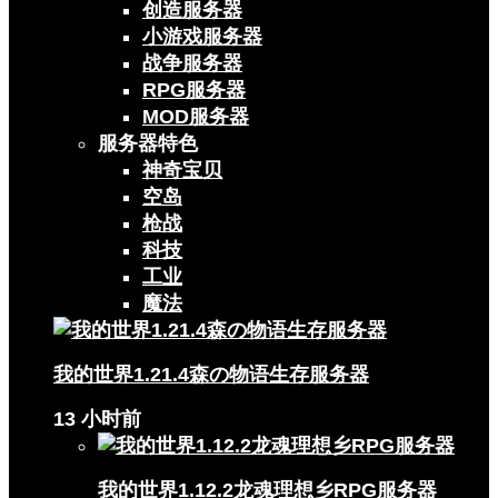
创造服务器
小游戏服务器
战争服务器
RPG服务器
MOD服务器
服务器特色
神奇宝贝
空岛
枪战
科技
工业
魔法
我的世界1.21.4森の物语生存服务器
13 小时前
我的世界1.12.2龙魂理想乡RPG服务器