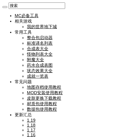
MC必备工具
相关游戏
我的世界地下城
常用工具
整合包启动器
标准译名列表
合成表大全
怪物列表大全
附魔大全
药水合成表图
状态效果大全
成就一览表
常见问题
地图存档使用教程
MOD安装使用教程
皮肤更换下载教程
材质包使用教程
数据包使用教程
更新汇总
1.19
1.18
1.17
1.16