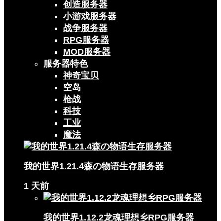
创造服务器
小游戏服务器
战争服务器
RPG服务器
MOD服务器
服务器特色
神奇宝贝
空岛
枪战
科技
工业
魔法
我的世界1.21.4森の物语生存服务器
1 天前
我的世界1.12.2龙魂理想乡RPG服务器