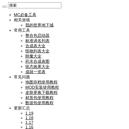
MC必备工具
相关游戏
我的世界地下城
常用工具
整合包启动器
标准译名列表
合成表大全
怪物列表大全
附魔大全
药水合成表图
状态效果大全
成就一览表
常见问题
地图存档使用教程
MOD安装使用教程
皮肤更换下载教程
材质包使用教程
数据包使用教程
更新汇总
1.19
1.18
1.17
1.16