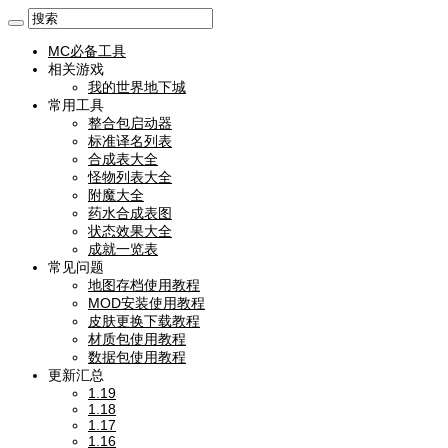
MC必备工具
相关游戏
我的世界地下城
常用工具
整合包启动器
标准译名列表
合成表大全
怪物列表大全
附魔大全
药水合成表图
状态效果大全
成就一览表
常见问题
地图存档使用教程
MOD安装使用教程
皮肤更换下载教程
材质包使用教程
数据包使用教程
更新汇总
1.19
1.18
1.17
1.16