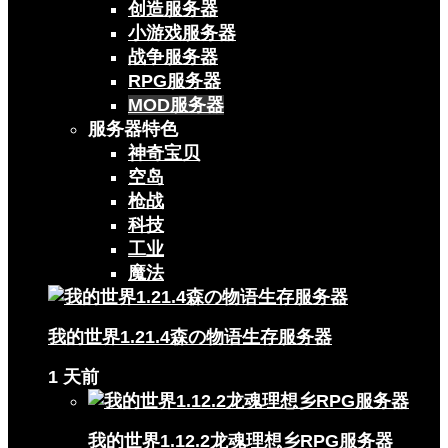
创造服务器
小游戏服务器
战争服务器
RPG服务器
MOD服务器
服务器特色
神奇宝贝
空岛
枪战
科技
工业
魔法
我的世界1.21.4森の物语生存服务器
1 天前
我的世界1.12.2龙魂理想乡RPG服务器