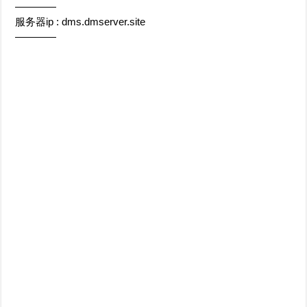
————
服务器ip : dms.dmserver.site
————