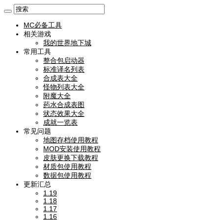
MC必备工具
相关游戏
我的世界地下城
常用工具
整合包启动器
标准译名列表
合成表大全
怪物列表大全
附魔大全
药水合成表图
状态效果大全
成就一览表
常见问题
地图存档使用教程
MOD安装使用教程
皮肤更换下载教程
材质包使用教程
数据包使用教程
更新汇总
1.19
1.18
1.17
1.16