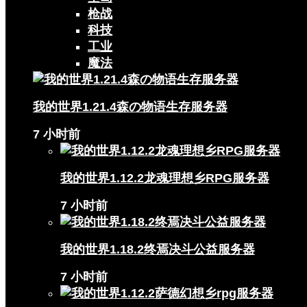
枪战
科技
工业
魔法
我的世界1.21.4森の物语生存服务器
7 小时前
我的世界1.12.2龙魂理想乡RPG服务器
7 小时前
我的世界1.18.2终焉决斗公益服务器
7 小时前