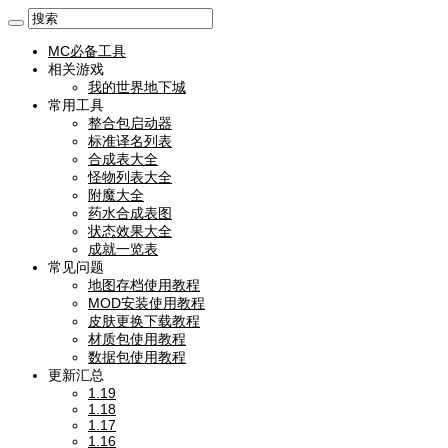
MC必备工具
相关游戏
我的世界地下城
常用工具
整合包启动器
标准译名列表
合成表大全
怪物列表大全
附魔大全
药水合成表图
状态效果大全
成就一览表
常见问题
地图存档使用教程
MOD安装使用教程
皮肤更换下载教程
材质包使用教程
数据包使用教程
更新汇总
1.19
1.18
1.17
1.16