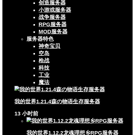
创造服务器
小游戏服务器
战争服务器
RPG服务器
MOD服务器
服务器特色
神奇宝贝
空岛
枪战
科技
工业
魔法
我的世界1.21.4森の物语生存服务器
13 小时前
我的世界1.12.2龙魂理想乡RPG服务器