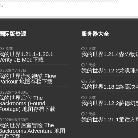
录
。
国际版资源
服务器大全
3 周前
2 天前
我的世界1.21.1-1.20.1
我的世界1.21.4森の
Verity JE Mod下载
2 天前
我的世界1.12.2龙魂
2026年7月7日
我的世界流动跑酷 Flow
Parkour 地图存档下载
2 天前
我的世界1.18.2终焉
2026年6月30日
我的世界后室 The
2 天前
我的世界1.12.2萨德幻
Backrooms (Found
Footage) 地图存档下载
2 天前
我的世界1.21.1童话
2026年6月30日
我的世界后室冒险 The
Backrooms Adventure 地图
存档下载