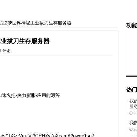
.12.2梦世界神秘工业拔刀生存服务器
功
秘工业拔刀生存服务器
1 评论
热
加速火把-热力膨胀-应用能源等
我的
服
2
我的
2
/s/1bCzrVm_Vt3CRHYvZnXcamA?pwd=1so2