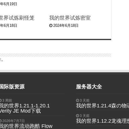
4年6月19日
世界试炼刷怪笼
我的世界试炼密室
4年6月18日
2024年6月18日
录
。
国际版资源
服务器大全
3 周前
3 天前
我的世界1.21.1-1.20.1
我的世界1.21.4森の
Verity JE Mod下载
3 天前
我的世界1.12.2龙魂
2026年7月7日
我的世界流动跑酷 Flow