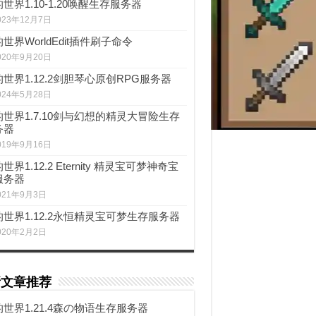
世界1.10-1.20唤醒生存服务器
023年12月7日
世界WorldEdit插件刷子命令
020年9月20日
世界1.12.2剑胆琴心原创RPG服务器
024年5月28日
世界1.7.10剑与幻想的精灵大冒险生存
务器
019年9月16日
世界1.12.2 Eternity 精灵宝可梦神奇宝
服务器
021年9月3日
世界1.12.2永恒精灵宝可梦生存服务器
020年2月2日
新文章推荐
世界1.21.4森の物语生存服务器