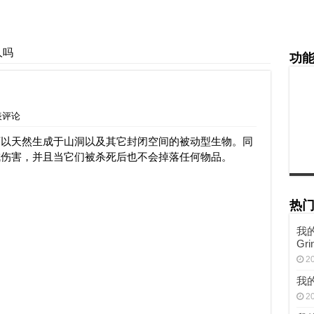
人吗
功
表评论
可以天然生成于山洞以及其它封闭空间的被动型生物。同
成伤害，并且当它们被杀死后也不会掉落任何物品。
热
我的
Gri
2
我
2