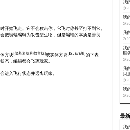
我的
2
我的
2
近时开始飞走。它不会攻击你，它飞时你甚至打不到它。
我的
准会把蝙蝠编辑为攻击型生物，但是蝙蝠的本质是善良
2
我的
服
[仅基岩版和教育版]
[仅Java版]
固体方块
或实体方块
的下表
2
身
状态，蝙蝠都会飞离玩家。
我的
也会进入飞行状态并远离玩家。
贝
2
我的
2
最
我的