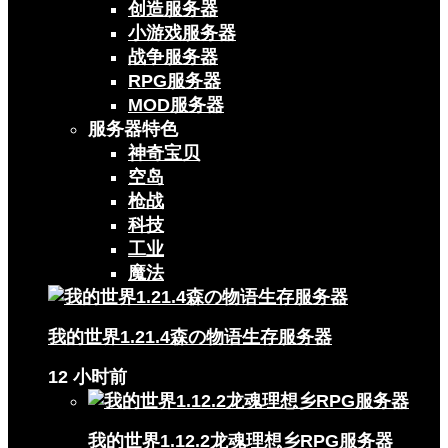
创造服务器
小游戏服务器
战争服务器
RPG服务器
MOD服务器
服务器特色
神奇宝贝
空岛
枪战
科技
工业
魔法
我的世界1.21.4森の物语生存服务器
12 小时前
我的世界1.12.2龙魂理想乡RPG服务器