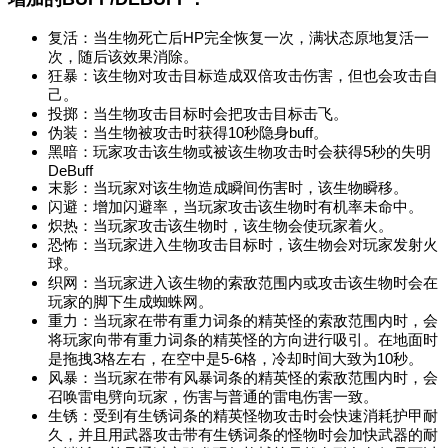
复活：当生物死亡后HP完全恢复一次，满状态原地复活一
次，随后该效果消除。
狂暴：该生物对攻击目标造成双倍攻击伤害，但也会攻击自
己。
投掷：当生物攻击目标时会把攻击目标击飞。
伪装：当生物被攻击时获得10秒隐身buff。
黑暗：玩家攻击该生物或被该生物攻击时会获得5秒的失明
DeBuff
末影：当玩家对该生物造成瞬间伤害时，该生物瞬移。
闪避：增加闪避率，当玩家攻击该生物时有机率未命中。
炽热：当玩家攻击该生物时，该生物会使玩家着火。
恐怖：当玩家进入生物攻击目标时，该生物会对玩家发射火
球。
织网：当玩家进入该生物的索敌范围内或攻击该生物时会在
玩家的脚下生成蜘蛛网。
重力：当玩家在带有重力词条的精英怪的索敌范围内时，会
将玩家向带有重力词条的精英怪的方向进行吸引。在地面时
是拖拽3格左右，在空中是5-6格，冷却时间大致为10秒。
风暴：当玩家在带有风暴词条的精英怪的索敌范围内时，会
召唤雷电劈向玩家，伤害与普通的雷电伤害一致。
生锈：受到有生锈词条的精英怪物攻击时会快速消耗护甲耐
久，并且用武器攻击带有生锈词条的怪物时会加快武器的耐