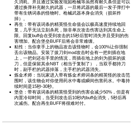
久消耗。并且通过实验发现如枪械等虽然有耐久条但是可以
通过换弹补充耐久的武器，一旦将武器的最后一发子弹打中
带有生锈词条的怪物时。枪械武器本身会消失（损坏炸
掉）。
再生：带有该词条的精英怪生命值会以极高速度持续地回
复，几乎无法立刻杀死，除非单次攻击伤害达到其生命上
限。回复buff会在受到攻击的15秒后暂时消失并且受到的伤
害增加。配合堡垒BUFF后将会非常难缠。
粘性：当你拿手上的物品攻击该怪物时，会100%让你强制
丢出该物品。安装了拔刀剑mod攻击时会有一把剑插在地
上，一把剑还在手里的情况，而插在地上的剑为损坏的拔
刀，但是保留其余NBT（相当于复制了），当双手都持刀
时，副手栏的武器掉落，主手栏的武器消失。
炼金术师：当玩家进入带有炼金术师词条的精英怪的攻击范
围时，该生物会对你使用药水中毒或瞬间伤害药水。中毒持
续时间是15秒-30秒。
堡垒：带有该词条的精英怪受到的伤害会减少50%，但是有
内置冷却时间，当受到攻击后10秒内buff会消失，5秒后再
次减伤。配合再生BUFF将很难对付。