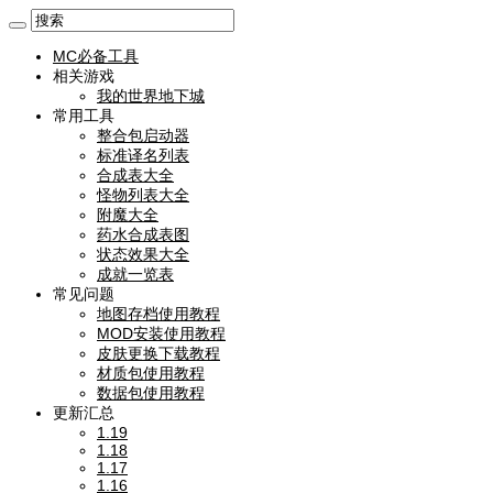
MC必备工具
相关游戏
我的世界地下城
常用工具
整合包启动器
标准译名列表
合成表大全
怪物列表大全
附魔大全
药水合成表图
状态效果大全
成就一览表
常见问题
地图存档使用教程
MOD安装使用教程
皮肤更换下载教程
材质包使用教程
数据包使用教程
更新汇总
1.19
1.18
1.17
1.16