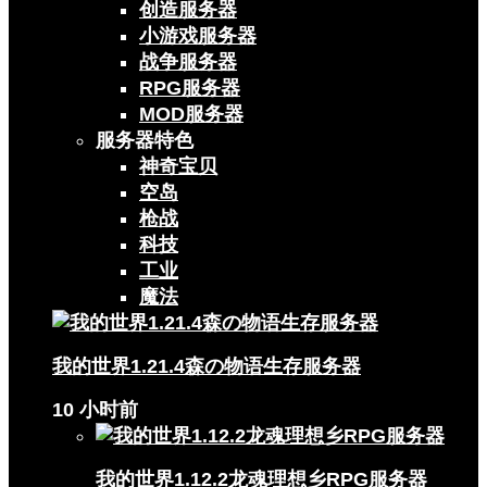
创造服务器
小游戏服务器
战争服务器
RPG服务器
MOD服务器
服务器特色
神奇宝贝
空岛
枪战
科技
工业
魔法
我的世界1.21.4森の物语生存服务器
10 小时前
我的世界1.12.2龙魂理想乡RPG服务器