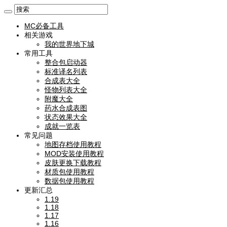
MC必备工具
相关游戏
我的世界地下城
常用工具
整合包启动器
标准译名列表
合成表大全
怪物列表大全
附魔大全
药水合成表图
状态效果大全
成就一览表
常见问题
地图存档使用教程
MOD安装使用教程
皮肤更换下载教程
材质包使用教程
数据包使用教程
更新汇总
1.19
1.18
1.17
1.16