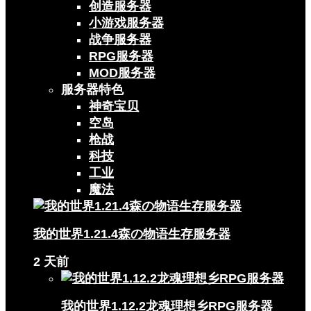
创造服务器
小游戏服务器
战争服务器
RPG服务器
MOD服务器
服务器特色
神奇宝贝
空岛
枪战
科技
工业
魔法
我的世界1.21.4森の物语生存服务器
2 天前
我的世界1.12.2龙魂理想乡RPG服务器